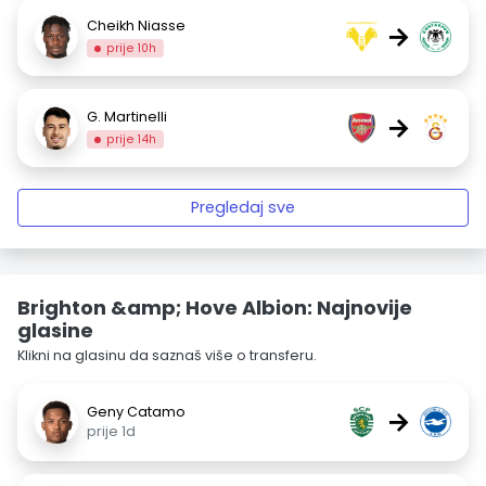
Cheikh Niasse
→
prije 10h
G. Martinelli
→
prije 14h
Pregledaj sve
Brighton &amp; Hove Albion: Najnovije
glasine
Klikni na glasinu da saznaš više o transferu.
Geny Catamo
→
prije 1d