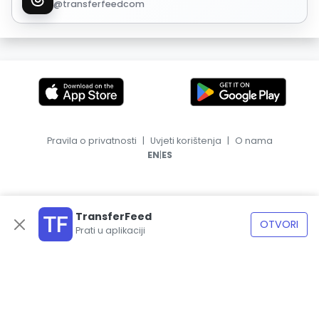
@transferfeedcom
Pravila o privatnosti
|
Uvjeti korištenja
|
O nama
|
EN
ES
TransferFeed
OTVORI
Prati u aplikaciji