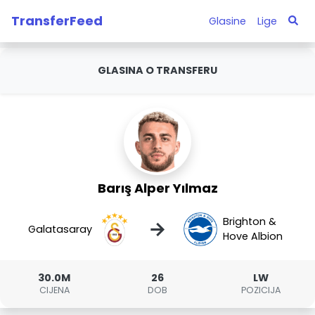
TransferFeed
Glasine
Lige
GLASINA O TRANSFERU
Barış Alper Yılmaz
Brighton &
→
Galatasaray
Hove Albion
30.0M
26
LW
CIJENA
DOB
POZICIJA