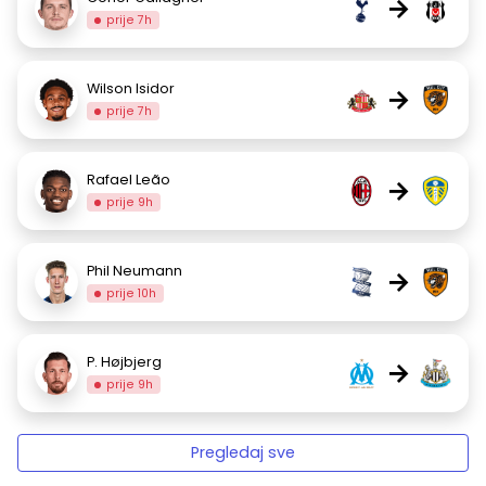
→
prije 7h
Wilson Isidor
→
prije 7h
Rafael Leão
→
prije 9h
Phil Neumann
→
prije 10h
P. Højbjerg
→
prije 9h
Pregledaj sve