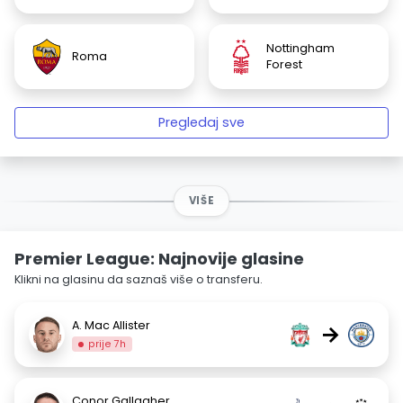
Nottingham
Roma
Forest
Pregledaj sve
VIŠE
Premier League: Najnovije glasine
Klikni na glasinu da saznaš više o transferu.
A. Mac Allister
→
prije 7h
Conor Gallagher