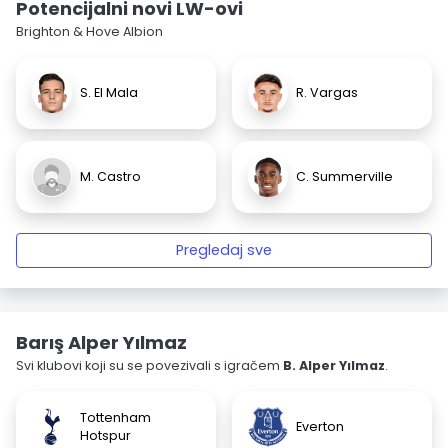
Potencijalni novi LW-ovi
Brighton & Hove Albion
S. El Mala
R. Vargas
M. Castro
C. Summerville
Pregledaj sve
Barış Alper Yılmaz
Svi klubovi koji su se povezivali s igračem
B. Alper Yılmaz
.
Tottenham
Everton
Hotspur