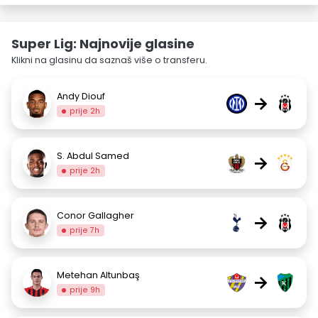
Super Lig: Najnovije glasine
Klikni na glasinu da saznaš više o transferu.
Andy Diouf
→
prije 2h
S. Abdul Samed
→
prije 2h
Conor Gallagher
→
prije 7h
Metehan Altunbaş
→
prije 9h