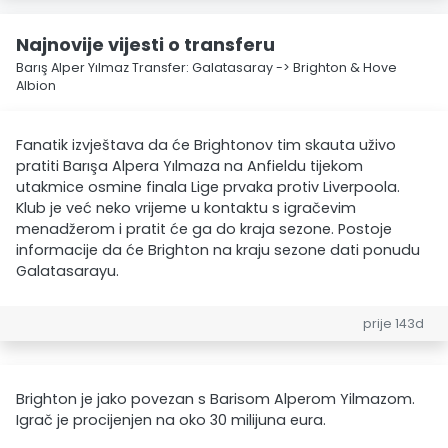
Najnovije vijesti o transferu
Barış Alper Yılmaz Transfer: Galatasaray -> Brighton & Hove
Albion
Fanatik izvještava da će Brightonov tim skauta uživo
pratiti Barışa Alpera Yılmaza na Anfieldu tijekom
utakmice osmine finala Lige prvaka protiv Liverpoola.
Klub je već neko vrijeme u kontaktu s igračevim
menadžerom i pratit će ga do kraja sezone. Postoje
informacije da će Brighton na kraju sezone dati ponudu
Galatasarayu.
prije 143d
Brighton je jako povezan s Barisom Alperom Yilmazom.
Igrač je procijenjen na oko 30 milijuna eura.