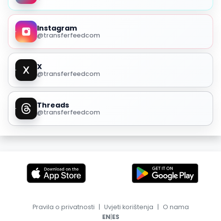
Instagram
@transferfeedcom
X
@transferfeedcom
Threads
@transferfeedcom
Pravila o privatnosti
|
Uvjeti korištenja
|
O nama
|
EN
ES