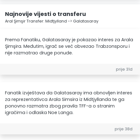
Najnovije vijesti o transferu
Aral Şimşir Transfer: Midtjylland -> Galatasaray
Prema Fanatiku, Galatasaray je pokazao interes za Arala
Şimşira. Međutim, igrač se već obvezao Trabzonsporu i
nije razmatrao druge ponude.
prije 31d
Fanatik izvještava da Galatasaray ima obnovljen interes
za reprezentativca Arala Simsira iz Midtjyllanda te ga
ponovno razmatra zbog pravila TFF-a o stranim
igračima i odlaska Noe Langa.
prije 38d