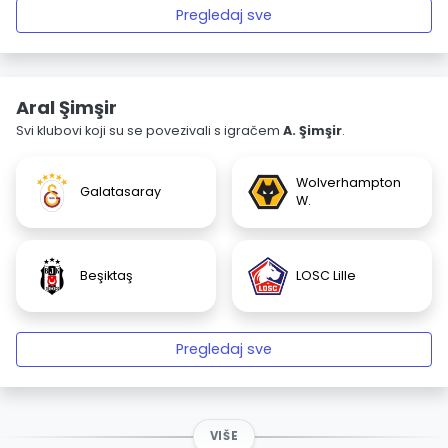
Pregledaj sve
Aral Şimşir
Svi klubovi koji su se povezivali s igračem
A. Şimşir
.
Wolverhampton
Galatasaray
W.
Beşiktaş
LOSC Lille
Pregledaj sve
VIŠE