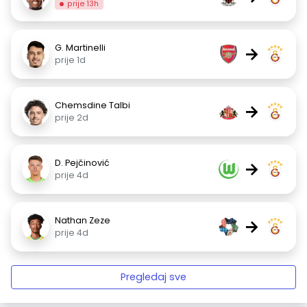
prije 13h
G. Martinelli
→
prije 1d
Chemsdine Talbi
→
prije 2d
D. Pejčinović
→
prije 4d
Nathan Zeze
→
prije 4d
Pregledaj sve