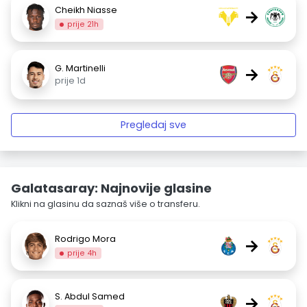
Cheikh Niasse
→
prije 21h
G. Martinelli
→
prije 1d
Pregledaj sve
Galatasaray: Najnovije glasine
Klikni na glasinu da saznaš više o transferu.
Rodrigo Mora
→
prije 4h
S. Abdul Samed
→