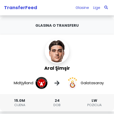
TransferFeed
Glasine
Lige
GLASINA O TRANSFERU
Aral Şimşir
→
Midtjylland
Galatasaray
15.0M
24
LW
CIJENA
DOB
POZICIJA