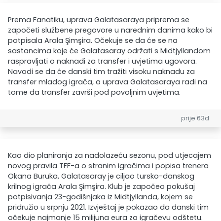
Prema Fanatiku, uprava Galatasaraya priprema se
započeti službene pregovore u narednim danima kako bi
potpisala Arala Şimşira. Očekuje se da će se na
sastancima koje će Galatasaray održati s Midtjyllandom
raspravljati o naknadi za transfer i uvjetima ugovora.
Navodi se da će danski tim tražiti visoku naknadu za
transfer mladog igrača, a uprava Galatasaraya radi na
tome da transfer završi pod povoljnim uvjetima.
prije 63d
Kao dio planiranja za nadolazeću sezonu, pod utjecajem
novog pravila TFF-a o stranim igračima i popisa trenera
Okana Buruka, Galatasaray je ciljao tursko-danskog
krilnog igrača Arala Şimşira. Klub je započeo pokušaj
potpisivanja 23-godišnjaka iz Midtjyllanda, kojem se
pridružio u srpnju 2021. Izvještaj je pokazao da danski tim
očekuje najmanje 15 milijuna eura za igračevu odštetu.