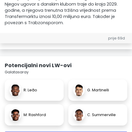
Njegov ugovor s danskim klubom traje do kraja 2029.
godine, a njegova trenutna tržišna vrijednost prema
Transfermarktu iznosi 10,00 milijuna eura. Također je
povezan s Trabzonsporom.
prije 69d
Potencijalni novi LW-ovi
Galatasaray
R. Leão
G. Martinelli
M. Rashford
C. Summerville