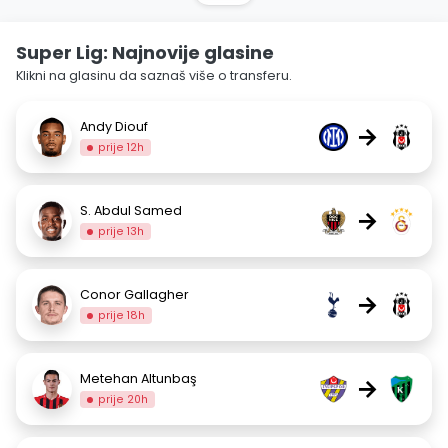
Super Lig: Najnovije glasine
Klikni na glasinu da saznaš više o transferu.
Andy Diouf
→
prije 12h
S. Abdul Samed
→
prije 13h
Conor Gallagher
→
prije 18h
Metehan Altunbaş
→
prije 20h