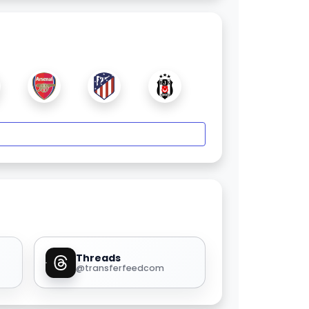
Threads
@transferfeedcom