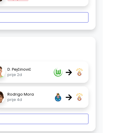
→
D. Pejčinović
prije 2d
→
Rodrigo Mora
prije 4d