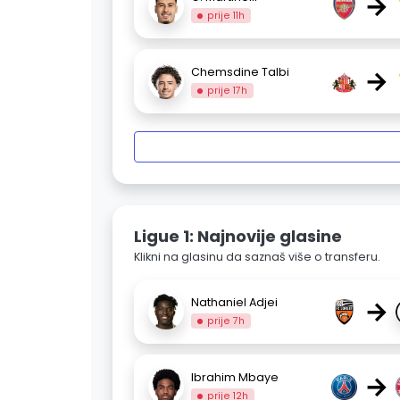
→
prije 11h
→
Chemsdine Talbi
prije 17h
Ligue 1: Najnovije glasine
Klikni na glasinu da saznaš više o transferu.
→
Nathaniel Adjei
prije 7h
→
Ibrahim Mbaye
prije 12h