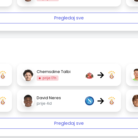
Pregledaj sve
→
Chemsdine Talbi
prije 17h
→
David Neres
prije 4d
Pregledaj sve