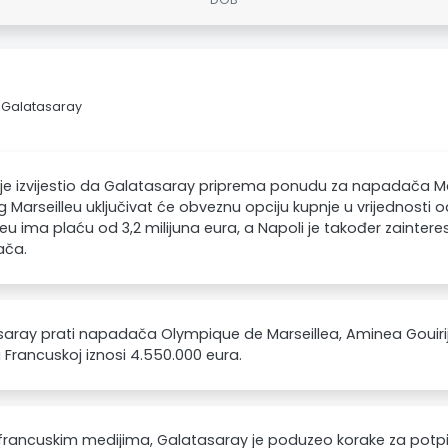
> Galatasaray
e izvijestio da Galatasaray priprema ponudu za napadača Mar
og Marseilleu uključivat će obveznu opciju kupnje u vrijednosti od
leu ima plaću od 3,2 milijuna eura, a Napoli je također zainter
ača.
aray prati napadača Olympique de Marseillea, Aminea Gouirij
 Francuskoj iznosi 4.550.000 eura.
rancuskim medijima, Galatasaray je poduzeo korake za potpis