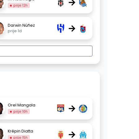
→
prije 12h
→
Darwin Núñez
prije 1d
→
Orel Mangala
prije 10h
→
Krépin Diatta
prije 15h