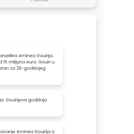
seillea Aminea Gouirija.
 15 milijuna eura. Gouiri u
esiran za 26-godišnjeg
a. Gouirijeva godišnja
ivanje Aminea Gouirija iz