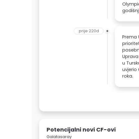
Olympiq
godišn
prije 220d
Prema t
priorit
posebno
Uprava 
u Tursk
uvjerio
roka.
Potencijalni novi CF-ovi
Galatasaray