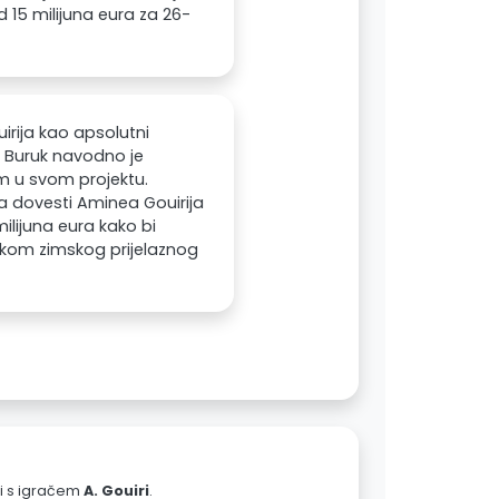
 15 milijuna eura za 26-
rija kao apsolutni
n Buruk navodno je
em u svom projektu.
a dovesti Aminea Gouirija
ilijuna eura kako bi
jekom zimskog prijelaznog
ali s igračem
A. Gouiri
.