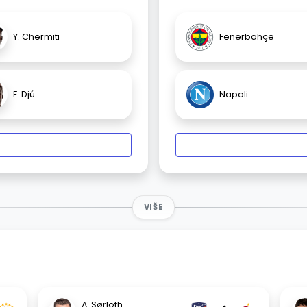
Y. Chermiti
Fenerbahçe
F. Djú
Napoli
VIŠE
A. Sørloth