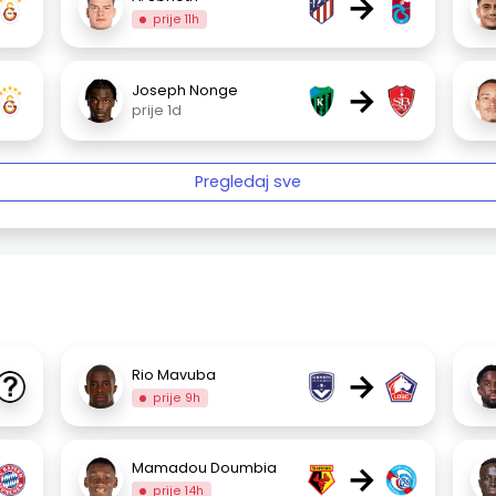
→
prije 11h
→
Joseph Nonge
prije 1d
Pregledaj sve
→
Rio Mavuba
prije 9h
→
Mamadou Doumbia
prije 14h