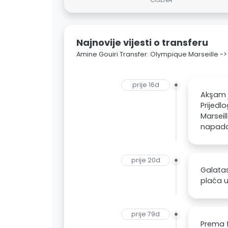
Najnovije vijesti o transferu
Amine Gouiri Transfer: Olympique Marseille -
prije 16d
Akşam j
Prijedl
Marseil
napad
prije 20d
Galatas
plaća u
prije 79d
Prema f