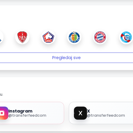
Pregledaj sve
u.
Instagram
X
@transferfeedcom
@transferfeedcom