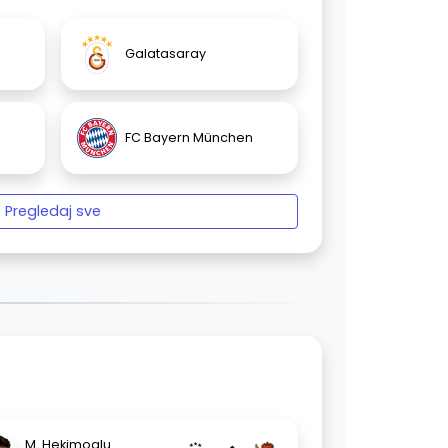
Galatasaray
FC Bayern München
Pregledaj sve
M. Hekimoglu