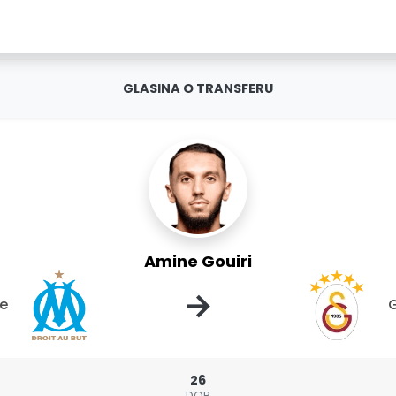
GLASINA O TRANSFERU
Amine Gouiri
→
le
G
26
DOB