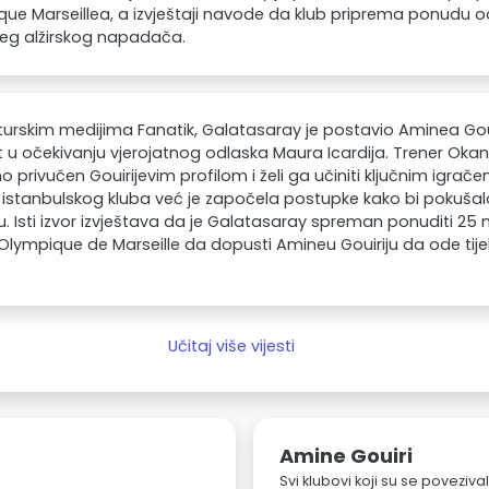
ue Marseillea, a izvještaji navode da klub priprema ponudu od
jeg alžirskog napadača.
urskim medijima Fanatik, Galatasaray je postavio Aminea Goui
et u očekivanju vjerojatnog odlaska Maura Icardija. Trener Oka
 privučen Gouirijevim profilom i želi ga učiniti ključnim igrač
istanbulskog kluba već je započela postupke kako bi pokušal
u. Isti izvor izvještava da je Galatasaray spreman ponuditi 25 m
 Olympique de Marseille da dopusti Amineu Gouiriju da ode ti
Učitaj više vijesti
Amine Gouiri
Svi klubovi koji su se poveziv