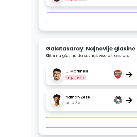
Galatasaray: Najnovije glasine
Klikni na glasinu da saznaš više o transferu.
→
G. Martinelli
prije 11h
→
Nathan Zeze
prije 3d