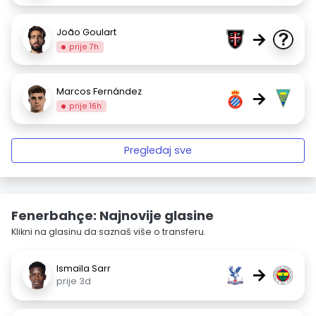
João Goulart
→
prije 7h
Marcos Fernández
→
prije 16h
Pregledaj sve
Fenerbahçe: Najnovije glasine
Klikni na glasinu da saznaš više o transferu.
Ismaïla Sarr
→
prije 3d