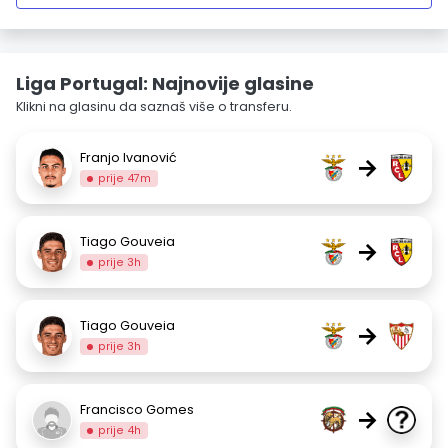
Liga Portugal: Najnovije glasine
Klikni na glasinu da saznaš više o transferu.
Franjo Ivanović
→
prije 47m
Tiago Gouveia
→
prije 3h
Tiago Gouveia
→
prije 3h
Francisco Gomes
→
prije 4h