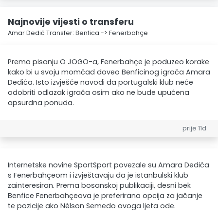
Najnovije vijesti o transferu
Amar Dedić Transfer: Benfica -> Fenerbahçe
Prema pisanju O JOGO-a, Fenerbahçe je poduzeo korake
kako bi u svoju momčad doveo Benficinog igrača Amara
Dedića. Isto izvješće navodi da portugalski klub neće
odobriti odlazak igrača osim ako ne bude upućena
apsurdna ponuda.
prije 11d
Internetske novine SportSport povezale su Amara Dedića
s Fenerbahçeom i izvještavaju da je istanbulski klub
zainteresiran. Prema bosanskoj publikaciji, desni bek
Benfice Fenerbahçeova je preferirana opcija za jačanje
te pozicije ako Nélson Semedo ovoga ljeta ode.