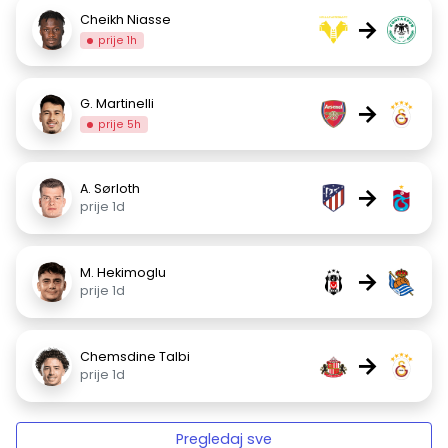
Cheikh Niasse
→
prije 1h
G. Martinelli
→
prije 5h
A. Sørloth
→
prije 1d
M. Hekimoglu
→
prije 1d
Chemsdine Talbi
→
prije 1d
Pregledaj sve