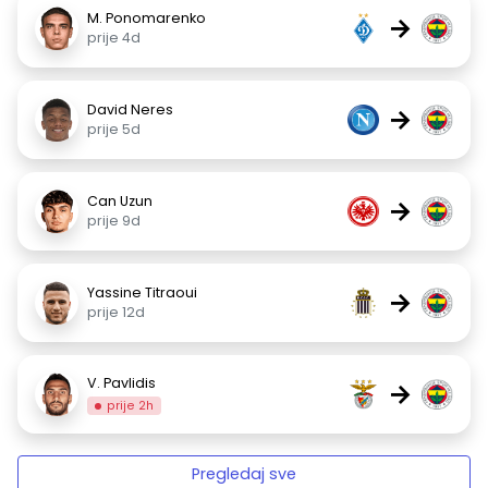
M. Ponomarenko
→
prije 4d
David Neres
→
prije 5d
Can Uzun
→
prije 9d
Yassine Titraoui
→
prije 12d
V. Pavlidis
→
prije 2h
Pregledaj sve