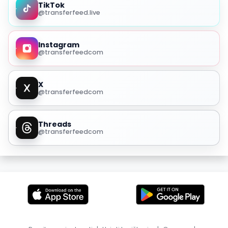
TikTok
@transferfeed.live
Instagram
@transferfeedcom
X
@transferfeedcom
Threads
@transferfeedcom