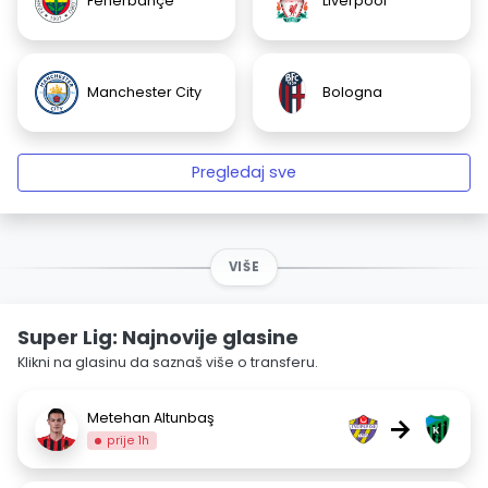
Fenerbahçe
Liverpool
Manchester City
Bologna
Pregledaj sve
VIŠE
Super Lig: Najnovije glasine
Klikni na glasinu da saznaš više o transferu.
Metehan Altunbaş
→
prije 1h