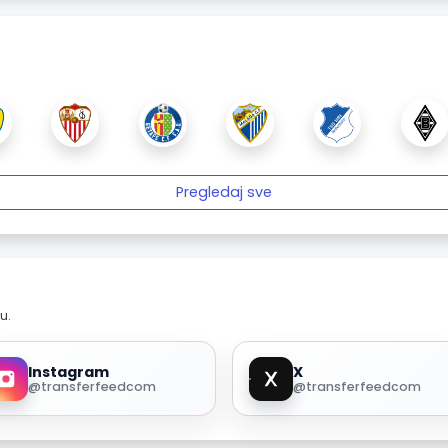
Pregledaj sve
u.
Instagram
X
@transferfeedcom
@transferfeedcom