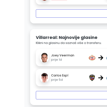
Villarreal: Najnovije glasine
Klikni na glasinu da saznaš više o transferu.
→
Joey Veerman
prije 1d
→
Carlos Espí
prije 5d