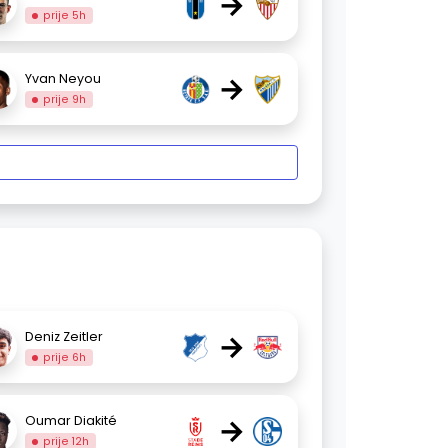
→
prije 5h
→
Yvan Neyou
prije 9h
→
Deniz Zeitler
prije 6h
→
Oumar Diakité
prije 12h