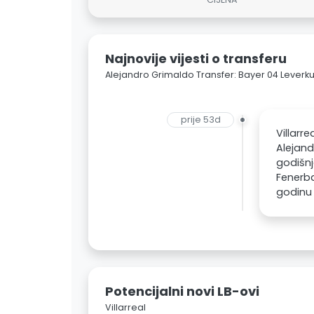
Najnovije vijesti o transferu
Alejandro Grimaldo Transfer: Bayer 04 Leverkus
prije 53d
Villarr
Alejand
godišnj
Fenerba
godinu
Potencijalni novi LB-ovi
Villarreal