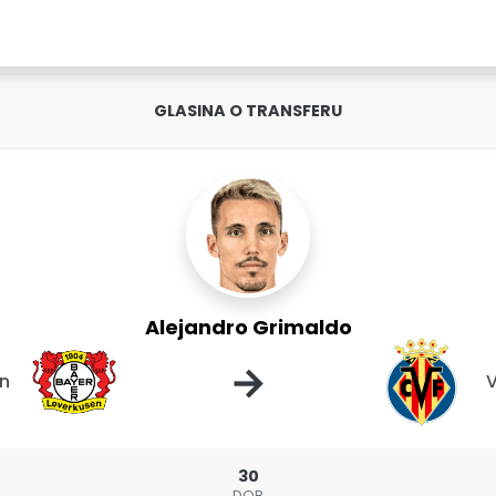
GLASINA O TRANSFERU
Alejandro Grimaldo
→
en
V
30
DOB