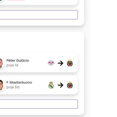
→
Péter Gulácsi
prije 1d
→
F. Mastantuono
prije 5d