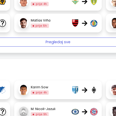
→
prije 4h
→
Matías Viña
prije 8h
Pregledaj sve
→
Karim Sow
prije 4h
→
M. Nicoll-Jazuli
prije 9h