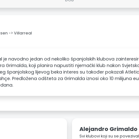
en -> Villarreal
eal je navodno jedan od nekoliko španjolskih klubova zainteres
ra Grimalda, koji planira napustiti njemački klub nakon Svjets
eg španjolskog lijevog beka interes su također pokazali Atletico
hçe. Predložena odšteta za Grimalda iznosi oko 10 milijuna eu
 dana.
Alejandro Grimaldo
Svi klubovi koji su se poveziv