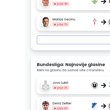
→
prije 4h
→
Matías Vecino
prije 7h
Bundesliga: Najnovije glasine
Klikni na glasinu da saznaš više o transferu.
→
Jovo Lukić
prije 3h
→
Deniz Zeitler
prije 6h