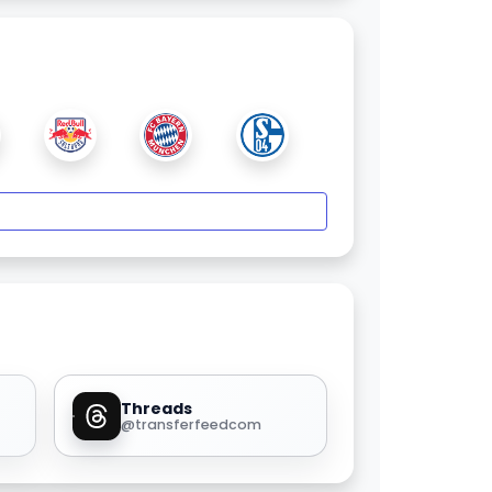
Threads
@transferfeedcom