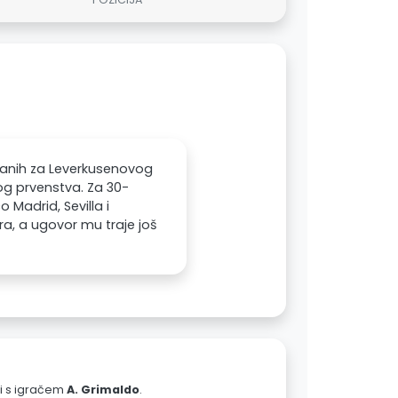
iranih za Leverkusenovog
kog prvenstva. Za 30-
 Madrid, Sevilla i
ra, a ugovor mu traje još
ali s igračem
A. Grimaldo
.