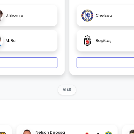
J. Ekomie
Chelsea
M. Rui
Beşiktaş
VIŠE
Nelson Deossa