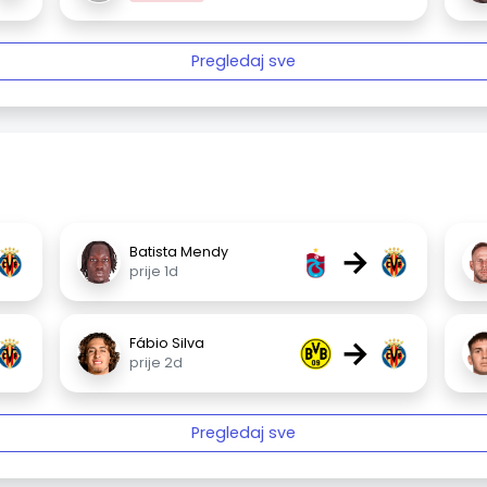
Pregledaj sve
→
Batista Mendy
prije 1d
→
Fábio Silva
prije 2d
Pregledaj sve