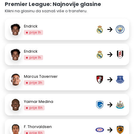
Premier League: Najnovije glasine
Klikni na glasinu da saznaš više o transferu.
Endrick
→
prije 1h
Endrick
→
prije 1h
Marcus Tavernier
→
prije 3h
Yaimar Medina
→
prije 8h
F. Thorvaldsen
→
prije 8h