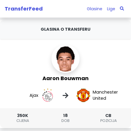
TransferFeed
Glasine
Lige
GLASINA O TRANSFERU
Aaron Bouwman
Manchester
→
Ajax
United
350K
18
CB
CIJENA
DOB
POZICIJA