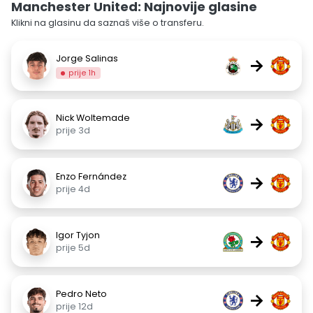
Manchester United: Najnovije glasine
Klikni na glasinu da saznaš više o transferu.
Jorge Salinas
→
prije 1h
Nick Woltemade
→
prije 3d
Enzo Fernández
→
prije 4d
Igor Tyjon
→
prije 5d
Pedro Neto
→
prije 12d