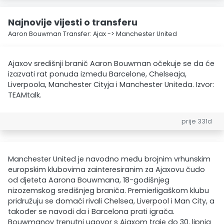
Najnovije vijesti o transferu
Aaron Bouwman Transfer: Ajax -> Manchester United
Ajaxov središnji branič Aaron Bouwman očekuje se da će
izazvati rat ponuda između Barcelone, Chelseaja,
Liverpoola, Manchester Cityja i Manchester Uniteda. Izvor:
TEAMtalk.
prije 331d
Manchester United je navodno među brojnim vrhunskim
europskim klubovima zainteresiranim za Ajaxovu čudo
od djeteta Aarona Bouwmana, 18-godišnjeg
nizozemskog središnjeg braniča. Premierligaškom klubu
pridružuju se domaći rivali Chelsea, Liverpool i Man City, a
također se navodi da i Barcelona prati igrača.
Bouwmanov trenutni ugovor s Ajaxom traje do 30. lipnja