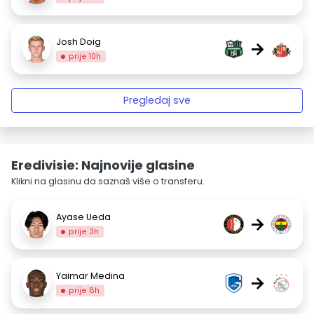
Josh Doig
→
prije 10h
Pregledaj sve
Eredivisie: Najnovije glasine
Klikni na glasinu da saznaš više o transferu.
Ayase Ueda
→
prije 3h
Yaimar Medina
→
prije 8h