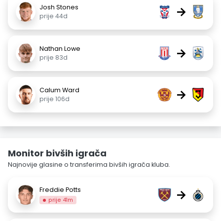
Josh Stones
→
prije 44d
Nathan Lowe
→
prije 83d
Calum Ward
→
prije 106d
Monitor bivših igrača
Najnovije glasine o transferima bivših igrača kluba.
Freddie Potts
→
prije 41m