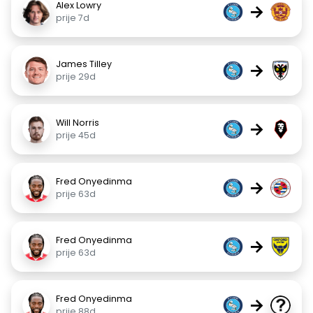
Alex Lowry
→
prije 7d
James Tilley
→
prije 29d
Will Norris
→
prije 45d
Fred Onyedinma
→
prije 63d
Fred Onyedinma
→
prije 63d
Fred Onyedinma
→
prije 88d