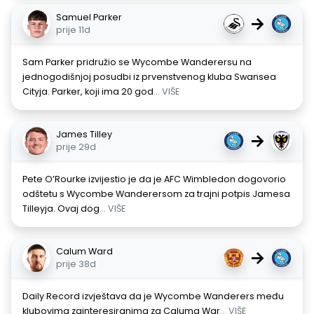
Samuel Parker
→
prije 11d
Sam Parker pridružio se Wycombe Wanderersu na
jednogodišnjoj posudbi iz prvenstvenog kluba Swansea
Cityja. Parker, koji ima 20 god
... VIŠE
James Tilley
→
prije 29d
Pete O’Rourke izvijestio je da je AFC Wimbledon dogovorio
odštetu s Wycombe Wanderersom za trajni potpis Jamesa
Tilleyja. Ovaj dog
... VIŠE
Calum Ward
→
prije 38d
Daily Record izvještava da je Wycombe Wanderers među
klubovima zainteresiranima za Caluma War
... VIŠE