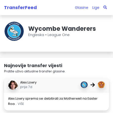
TransferFeed
Glasine
Lige
Wycombe Wanderers
Engleska •
League One
Najnovije transfer vijesti
Pratite uživo aktualne transfer glasine.
Alex Lowry
→
prije 7d
Alex Lowry sprema se debitirati za Motherwell na Easter
Roa
... VIŠE