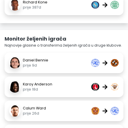
Richard Kone
→
prije 387d
Monitor željenih igrača
Najnovije glasine o transferima željenih igrača u druge klubove.
Daniel Bennie
→
prije 9d
Karoy Anderson
→
prije 18d
Calum Ward
→
prije 26d