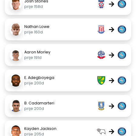
Josh Stones
→
prije 158d
Nathan Lowe
→
prije 160d
Aaron Morley
→
prije 191d
E. Adegboyega
→
prije 200d
B. Cadamarteri
→
prije 200d
Kayden Jackson
→
prije 205d