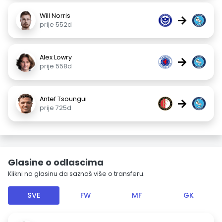
Will Norris
→
prije 552d
Alex Lowry
→
prije 558d
Antef Tsoungui
→
prije 725d
Glasine o odlascima
Klikni na glasinu da saznaš više o transferu.
SVE
FW
MF
GK