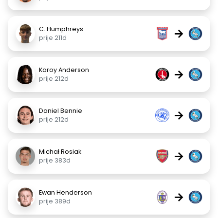
C. Humphreys
→
prije 211d
Karoy Anderson
→
prije 212d
Daniel Bennie
→
prije 212d
Michał Rosiak
→
prije 383d
Ewan Henderson
→
prije 389d