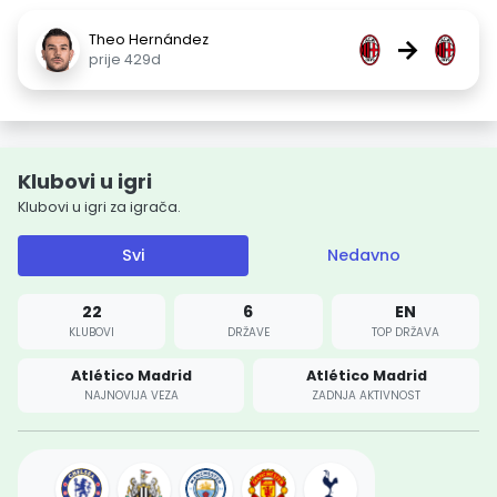
Theo Hernández
→
prije 429d
Klubovi u igri
Klubovi u igri za igrača.
Svi
Nedavno
22
6
EN
KLUBOVI
DRŽAVE
TOP DRŽAVA
Atlético Madrid
Atlético Madrid
NAJNOVIJA VEZA
ZADNJA AKTIVNOST