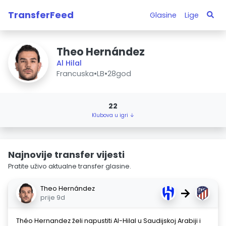
TransferFeed
Glasine
Lige
Theo Hernández
Al Hilal
Francuska
•
LB
•
28god
22
Klubova u igri ↓
Najnovije transfer vijesti
Pratite uživo aktualne transfer glasine.
Theo Hernández
→
prije 9d
Théo Hernandez želi napustiti Al-Hilal u Saudijskoj Arabiji i