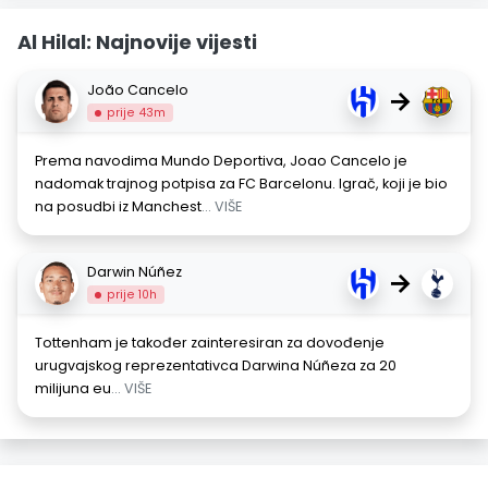
Al Hilal: Najnovije vijesti
João Cancelo
→
prije 43m
Prema navodima Mundo Deportiva, Joao Cancelo je
nadomak trajnog potpisa za FC Barcelonu. Igrač, koji je bio
na posudbi iz Manchest
... VIŠE
Darwin Núñez
→
prije 10h
Tottenham je također zainteresiran za dovođenje
urugvajskog reprezentativca Darwina Núñeza za 20
milijuna eu
... VIŠE