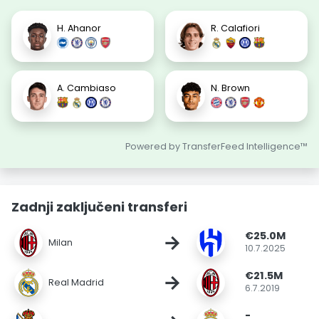
H. Ahanor
R. Calafiori
A. Cambiaso
N. Brown
Powered by TransferFeed Intelligence™
Zadnji zaključeni transferi
€25.0M
→
Milan
10.7.2025
€21.5M
→
Real Madrid
6.7.2019
-