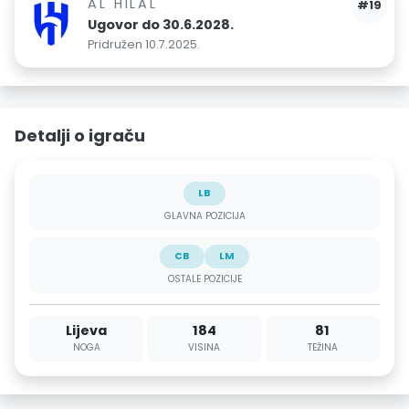
AL HILAL
#19
Ugovor do 30.6.2028.
Pridružen 10.7.2025.
Detalji o igraču
LB
GLAVNA POZICIJA
CB
LM
OSTALE POZICIJE
Lijeva
184
81
NOGA
VISINA
TEŽINA