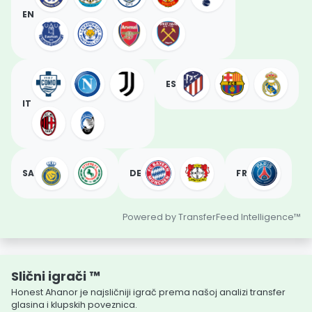
EN
ES
IT
SA
DE
FR
Powered by TransferFeed Intelligence™
Slični igrači ™
Honest Ahanor je najsličniji igrač prema našoj analizi transfer
glasina i klupskih poveznica.