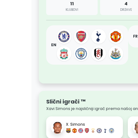
11
4
KLUBOVI
DRŽAVE
FR
EN
Slični igrači ™
Xavi Simons je najsličniji igrač prema našoj ana
X. Simons