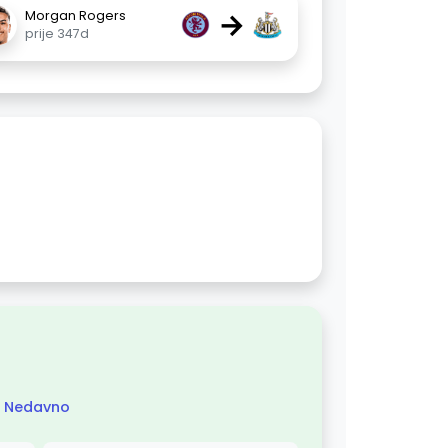
→
Morgan Rogers
prije 347d
Nedavno