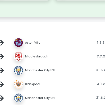
→
1.2.
Aston Villa
→
7.7.
Middlesbrough
→
31.5
Manchester City U21
→
4.1.
Blackpool
→
31.5
Manchester City U21