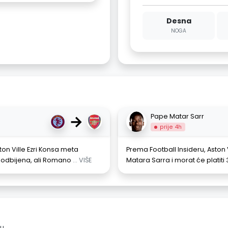
Desna
NOGA
→
Pape Matar Sarr
prije 4h
ton Ville Ezri Konsa meta
Prema Football Insideru, Aston
 odbijena, ali Romano
... VIŠE
Matara Sarra i morat će platiti 
u.