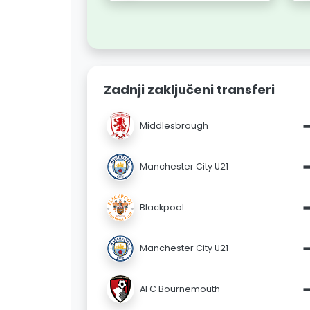
Zadnji zaključeni transferi
Middlesbrough
Manchester City U21
Blackpool
Manchester City U21
AFC Bournemouth