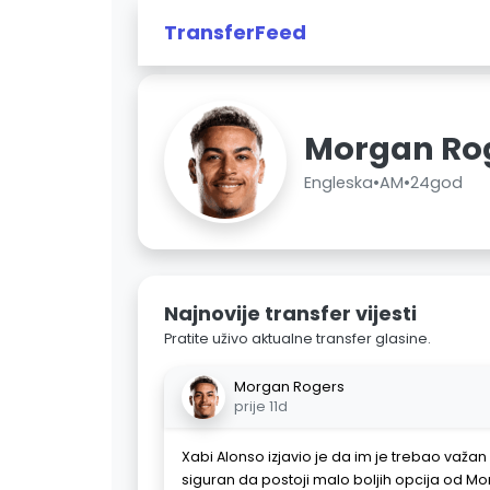
TransferFeed
Morgan Ro
Engleska
•
AM
•
24god
Najnovije transfer vijesti
Pratite uživo aktualne transfer glasine.
Morgan Rogers
prije 11d
Xabi Alonso izjavio je da im je trebao važan ig
siguran da postoji malo boljih opcija od M