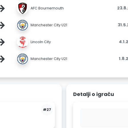
→
23.8
AFC Bournemouth
→
31.5
Manchester City U21
→
4.1.
Lincoln City
→
1.8.
Manchester City U21
Detalji o igraču
#27