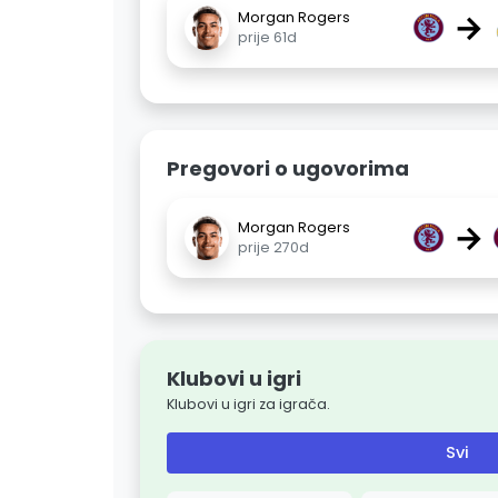
→
Morgan Rogers
prije 61d
Pregovori o ugovorima
→
Morgan Rogers
prije 270d
Klubovi u igri
Klubovi u igri za igrača.
Svi