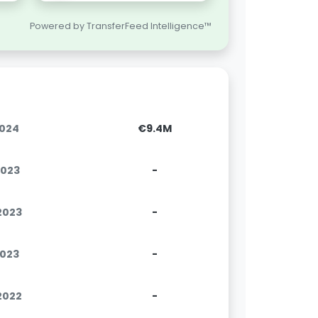
Powered by TransferFeed Intelligence™
2024
€9.4M
2023
-
.2023
-
2023
-
.2022
-