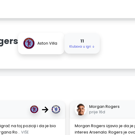
gers
11
Aston Villa
Klubova u igri ↓
→
Morgan Rogers
prije 16d
rač na toj poziciji i da je bio
Morgan Rogers izjavio je da je
organa Ro
... VIŠE
interes Arsenala. Rogers je ov