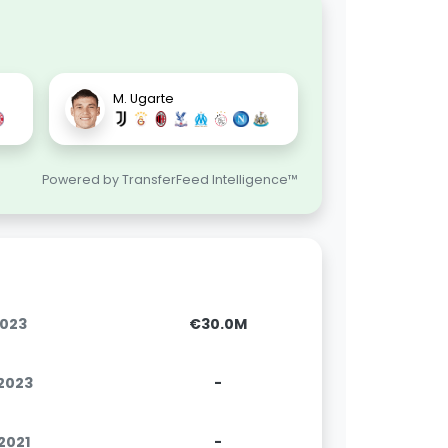
M. Ugarte
Powered by TransferFeed Intelligence™
2023
€30.0M
.2023
-
.2021
-