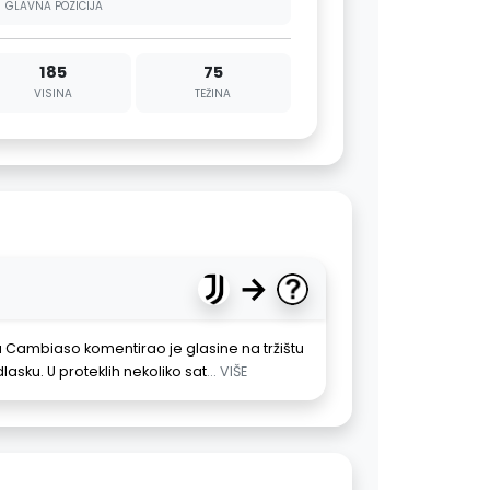
GLAVNA POZICIJA
185
75
VISINA
TEŽINA
→
 Cambiaso komentirao je glasine na tržištu
sku. U proteklih nekoliko sat
... VIŠE