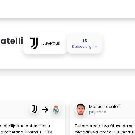
telli
16
Juventus
Klubova u igri ↓
→
Manuel Locatelli
prije 53d
atellija kao potencijalnu
Tuttomercato izvještava da se 
jeg kapetana Juventus
... VIŠE
nedodirljiva igrača u Juventusu.