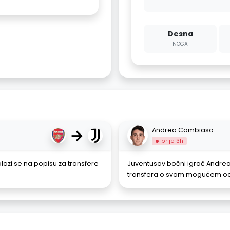
Desna
NOGA
→
Andrea Cambiaso
prije 3h
lazi se na popisu za transfere
Juventusov bočni igrač Andrea
transfera o svom mogućem odla