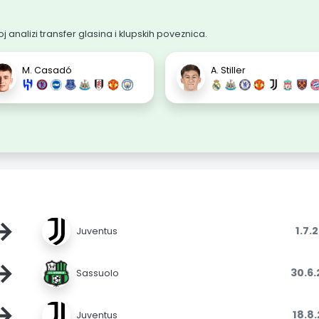
 analizi transfer glasina i klupskih poveznica.
M. Casadó
A. Stiller
→
1.7.
Juventus
→
30.6
Sassuolo
→
18.8
Juventus