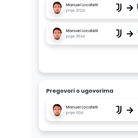
→
Manuel Locatelli
prije 312d
→
Manuel Locatelli
prije 351d
Pregovori o ugovorima
→
Manuel Locatelli
prije 110d