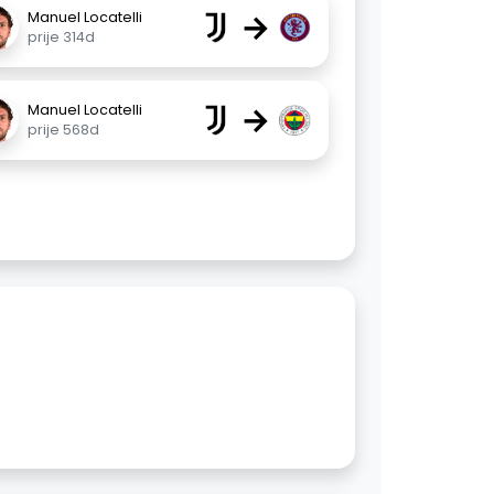
→
Manuel Locatelli
prije 314d
→
Manuel Locatelli
prije 568d