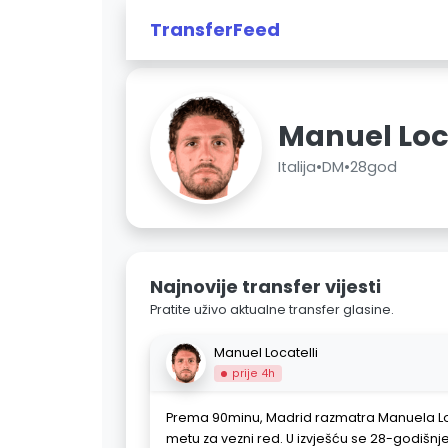
TransferFeed
Manuel Loca
Italija
•
DM
•
28god
Najnovije transfer vijesti
Pratite uživo aktualne transfer glasine.
Manuel Locatelli
prije 4h
Prema 90minu, Madrid razmatra Manuela Loc
metu za vezni red. U izvješću se 28-godišn