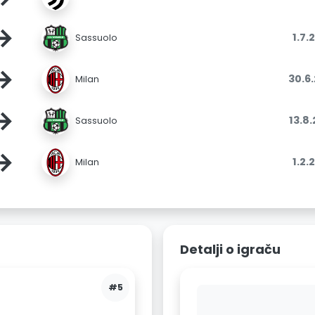
→
1.7.
Sassuolo
→
30.6
Milan
→
13.8
Sassuolo
→
1.2.
Milan
Detalji o igraču
#5