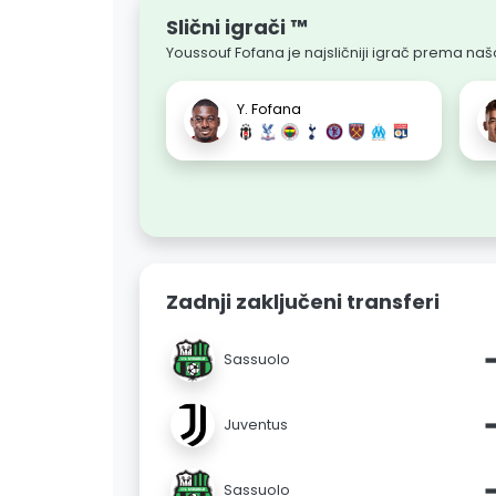
Slični igrači ™
Youssouf Fofana je najsličniji igrač prema našoj
Y. Fofana
Zadnji zaključeni transferi
Sassuolo
Juventus
Sassuolo