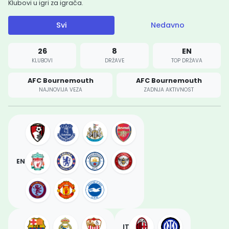
Klubovi u igri za igrača.
Svi
Nedavno
26
8
EN
KLUBOVI
DRŽAVE
TOP DRŽAVA
AFC Bournemouth
AFC Bournemouth
NAJNOVIJA VEZA
ZADNJA AKTIVNOST
EN
IT