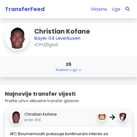
TransferFeed
Glasine
Lige
Christian Kofane
Bayer 04 Leverkusen
•
CF
•
20god
26
Klubova u igri ↓
Najnovije transfer vijesti
Pratite uživo aktualne transfer glasine.
Christian Kofane
→
prije 31d
AFC Bournemouth pokazuje kontinuirani interes za