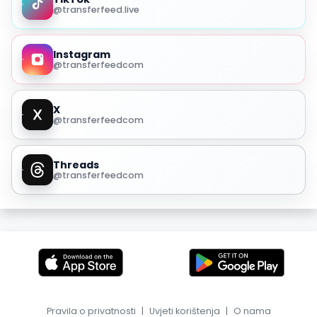
@transferfeed.live
Instagram
@transferfeedcom
X
@transferfeedcom
Threads
@transferfeedcom
Pravila o privatnosti
|
Uvjeti korištenja
|
O nama