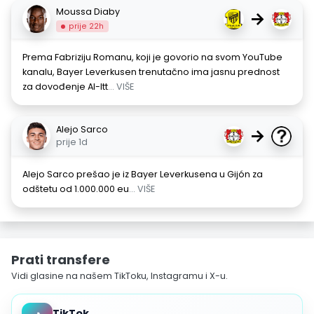
Moussa Diaby
→
prije 22h
Prema Fabriziju Romanu, koji je govorio na svom YouTube
kanalu, Bayer Leverkusen trenutačno ima jasnu prednost
za dovođenje Al-Itt
... VIŠE
Alejo Sarco
→
prije 1d
Alejo Sarco prešao je iz Bayer Leverkusena u Gijón za
odštetu od 1.000.000 eu
... VIŠE
Prati transfere
Vidi glasine na našem TikToku, Instagramu i X-u.
TikTok