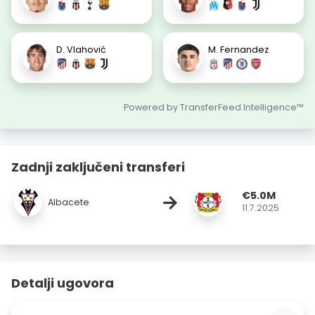
D. Vlahović
M. Fernandez
Powered by TransferFeed Intelligence™
Zadnji zaključeni transferi
€5.0M
→
Albacete
11.7.2025
Detalji ugovora