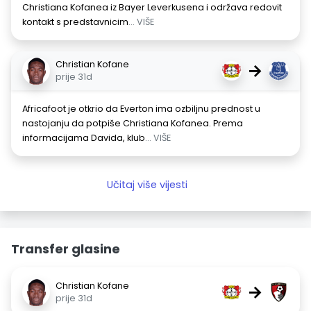
Christiana Kofanea iz Bayer Leverkusena i održava redovit
kontakt s predstavnicim
... VIŠE
Christian Kofane
→
prije 31d
Africafoot je otkrio da Everton ima ozbiljnu prednost u
nastojanju da potpiše Christiana Kofanea. Prema
informacijama Davida, klub
... VIŠE
Učitaj više vijesti
Transfer glasine
Christian Kofane
→
prije 31d