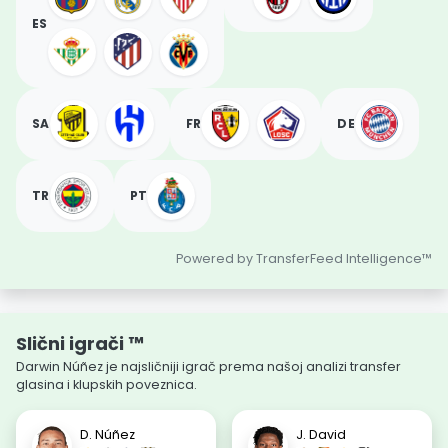
ES
SA
FR
DE
TR
PT
Powered by TransferFeed Intelligence™
Slični igrači ™
Darwin Núñez je najsličniji igrač prema našoj analizi transfer
glasina i klupskih poveznica.
D. Núñez
J. David