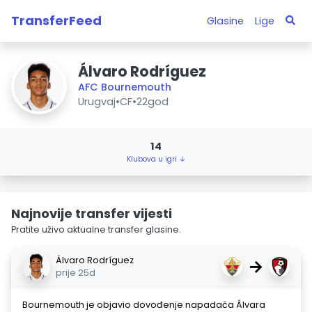
TransferFeed
Glasine
Lige
Álvaro Rodríguez
AFC Bournemouth
Urugvaj
•
CF
•
22god
14
Klubova u igri ↓
Najnovije transfer vijesti
Pratite uživo aktualne transfer glasine.
Álvaro Rodríguez
→
prije 25d
Bournemouth je objavio dovođenje napadača Álvara