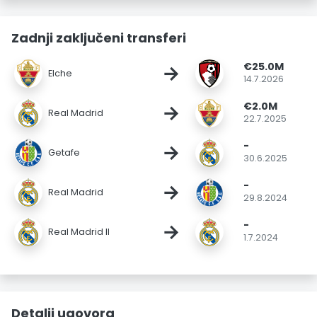
Zadnji zaključeni transferi
€25.0M
→
Elche
14.7.2026
€2.0M
→
Real Madrid
22.7.2025
-
→
Getafe
30.6.2025
-
→
Real Madrid
29.8.2024
-
→
Real Madrid II
1.7.2024
Detalji ugovora