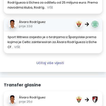
Rodrígueza iz Elchea za odštetu od 25 milijuna eura. Prema
navodima kluba, Rodríg
... VIŠE
Álvaro Rodríguez
→
prije 33d
Sport Witness izvijestio je o tvrdnjama iz Španjolske prema
kojima je Celtic zainteresiran za Álvara Rodrígueza iz Elche
CF
... VIŠE
Učitaj više vijesti
Transfer glasine
Álvaro Rodríguez
→
prije 25d