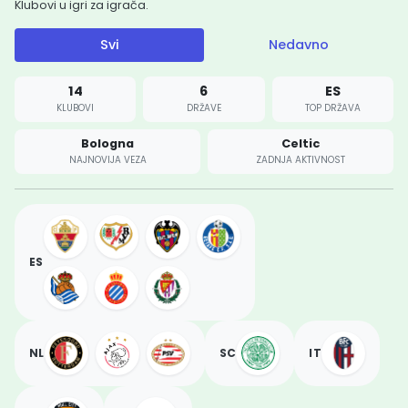
Klubovi u igri za igrača.
Svi
Nedavno
14
6
ES
KLUBOVI
DRŽAVE
TOP DRŽAVA
Bologna
Celtic
NAJNOVIJA VEZA
ZADNJA AKTIVNOST
ES
NL
SC
IT