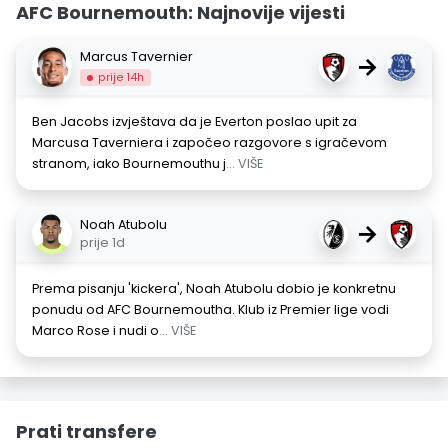
AFC Bournemouth: Najnovije vijesti
Marcus Tavernier
→
prije 14h
Ben Jacobs izvještava da je Everton poslao upit za
Marcusa Taverniera i započeo razgovore s igračevom
stranom, iako Bournemouthu j
... VIŠE
Noah Atubolu
→
prije 1d
Prema pisanju 'kickera', Noah Atubolu dobio je konkretnu
ponudu od AFC Bournemoutha. Klub iz Premier lige vodi
Marco Rose i nudi o
... VIŠE
Prati transfere