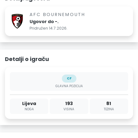
AFC BOURNEMOUTH
Ugovor do -.
Pridružen 14.7.2026.
Detalji o igraču
CF
GLAVNA POZICIJA
Lijeva
193
81
NOGA
VISINA
TEŽINA