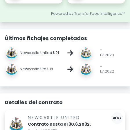
Powered by TransferFeed Intelligence™
Últimos fichajes completados
-
→
Newcastle United U21
1.7.2023
-
→
Newcastle Utd U18
1.7.2022
Detalles del contrato
NEWCASTLE UNITED
#67
Contrato hasta el 30.6.2032.