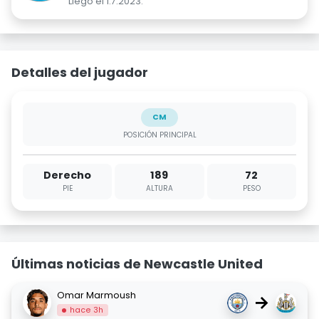
Llegó el 1.7.2023.
Detalles del jugador
CM
POSICIÓN PRINCIPAL
Derecho
189
72
PIE
ALTURA
PESO
Últimas noticias de Newcastle United
Omar Marmoush
→
hace 3h