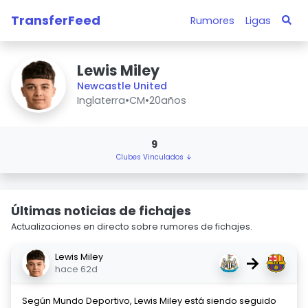
TransferFeed
Rumores
Ligas
Lewis Miley
Newcastle United
Inglaterra
•
CM
•
20años
9
Clubes Vinculados ↓
Últimas noticias de fichajes
Actualizaciones en directo sobre rumores de fichajes.
Lewis Miley
→
hace 62d
Según Mundo Deportivo, Lewis Miley está siendo seguido