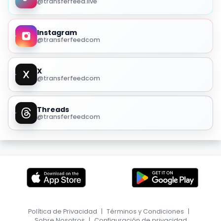
@transferfeed.live
Instagram
@transferfeedcom
X
@transferfeedcom
Threads
@transferfeedcom
Política de Privacidad
|
Términos y Condiciones
|
Sobre Nosotros
|
Configuración de privacidad