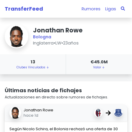
TransferFeed
Rumores
Ligas
Jonathan Rowe
Bologna
Inglaterra
•
LW
•
23años
13
€45.0M
Clubes Vinculados ↓
Valor ↓
Últimas noticias de fichajes
Actualizaciones en directo sobre rumores de fichajes.
Jonathan Rowe
→
hace 1d
Según Nicolo Schira, el Bolonia rechazó una oferta de 30