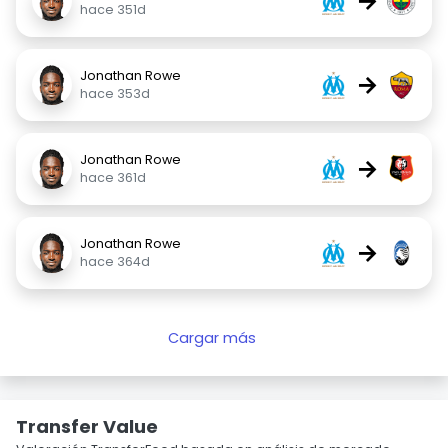
→
hace 351d
Jonathan Rowe
→
hace 353d
Jonathan Rowe
→
hace 361d
Jonathan Rowe
→
hace 364d
Cargar más
Transfer Value