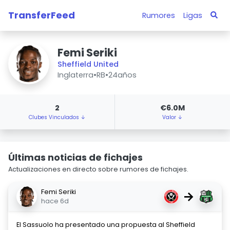
TransferFeed
Rumores
Ligas
Femi Seriki
Sheffield United
Inglaterra
•
RB
•
24años
2
€6.0M
Clubes Vinculados ↓
Valor ↓
Últimas noticias de fichajes
Actualizaciones en directo sobre rumores de fichajes.
Femi Seriki
→
hace 6d
El Sassuolo ha presentado una propuesta al Sheffield