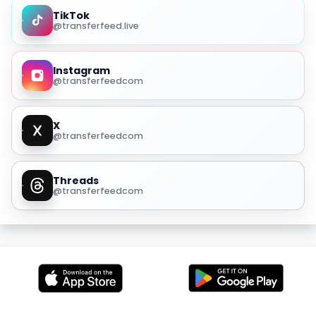
TikTok
@transferfeed.live
Instagram
@transferfeedcom
X
@transferfeedcom
Threads
@transferfeedcom