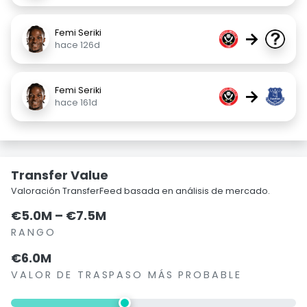
Femi Seriki
→
hace 126d
Femi Seriki
→
hace 161d
Transfer Value
Valoración TransferFeed basada en análisis de mercado.
€5.0M – €7.5M
RANGO
€6.0M
VALOR DE TRASPASO MÁS PROBABLE