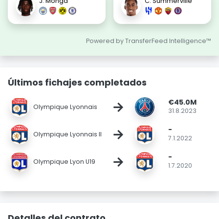
J. Monga
C. Summerville
Powered by TransferFeed Intelligence™
Últimos fichajes completados
€45.0M
→
Olympique Lyonnais
31.8.2023
-
→
Olympique Lyonnais II
7.1.2022
-
→
Olympique Lyon U19
1.7.2020
Detalles del contrato