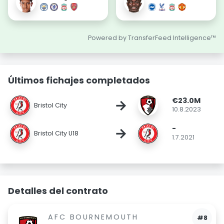
Powered by TransferFeed Intelligence™
Últimos fichajes completados
€23.0M
→
Bristol City
10.8.2023
-
→
Bristol City U18
1.7.2021
Detalles del contrato
AFC BOURNEMOUTH
#8