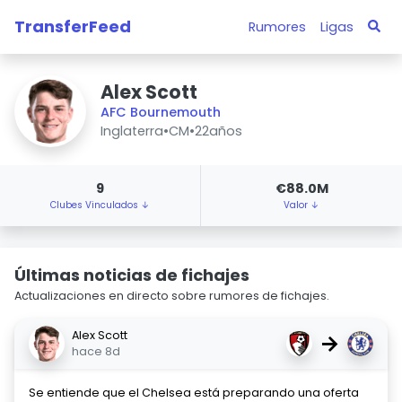
TransferFeed
Rumores
Ligas
Alex Scott
AFC Bournemouth
Inglaterra
•
CM
•
22años
9
€88.0M
Clubes Vinculados ↓
Valor ↓
Últimas noticias de fichajes
Actualizaciones en directo sobre rumores de fichajes.
Alex Scott
→
hace 8d
Se entiende que el Chelsea está preparando una oferta