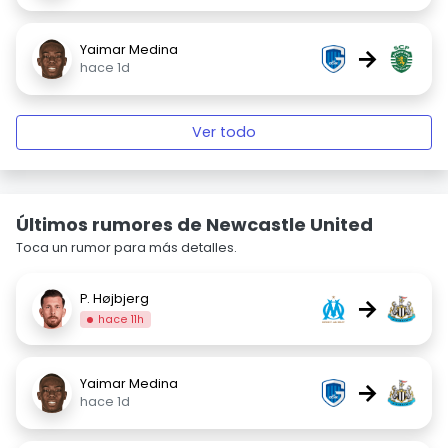
Yaimar Medina
→
hace 1d
Ver todo
Últimos rumores de Newcastle United
Toca un rumor para más detalles.
P. Højbjerg
→
hace 11h
Yaimar Medina
→
hace 1d