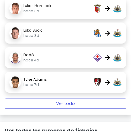
Lukas Hornicek
→
hace 3d
Luka Sučić
→
hace 3d
Dodô
→
hace 4d
Tyler Adams
→
hace 7d
Ver todo
Ver todos los rumores de fichajes