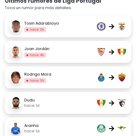
Últimos rumores de Liga Portugal
Toca un rumor para más detalles.
Tosin Adarabioyo
→
hace 2h
Joan Jordán
→
hace 4h
Rodrigo Mora
→
hace 3h
Dudu
→
hace 1d
Aranha
→
hace 1d