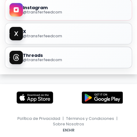
Instagram
@transferfeedcom
X
@transferfeedcom
Threads
@transferfeedcom
Política de Privacidad
|
Términos y Condiciones
|
Sobre Nosotros
|
EN
HR