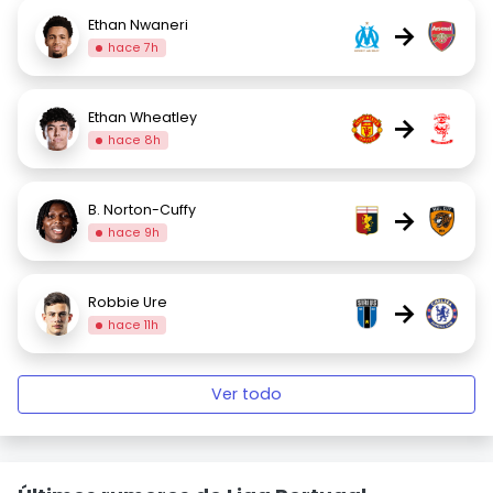
Ethan Nwaneri
→
hace 7h
Ethan Wheatley
→
hace 8h
B. Norton-Cuffy
→
hace 9h
Robbie Ure
→
hace 11h
Ver todo