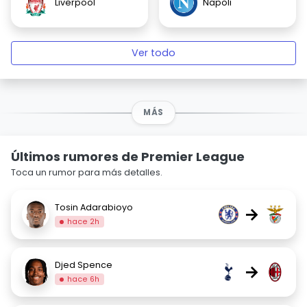
Liverpool
Napoli
Ver todo
MÁS
Últimos rumores de Premier League
Toca un rumor para más detalles.
Tosin Adarabioyo
→
hace 2h
Djed Spence
→
hace 6h