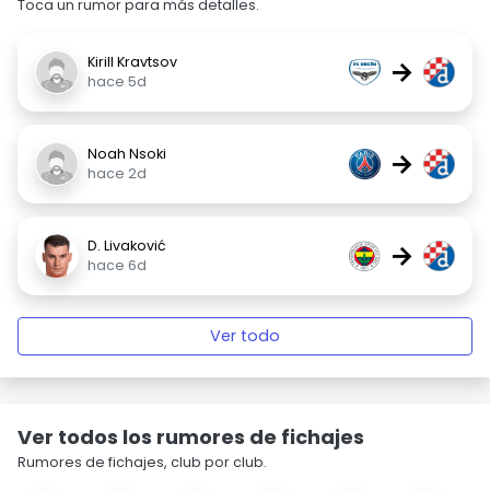
Toca un rumor para más detalles.
Kirill Kravtsov
→
hace 5d
Noah Nsoki
→
hace 2d
D. Livaković
→
hace 6d
Ver todo
Ver todos los rumores de fichajes
Rumores de fichajes, club por club.