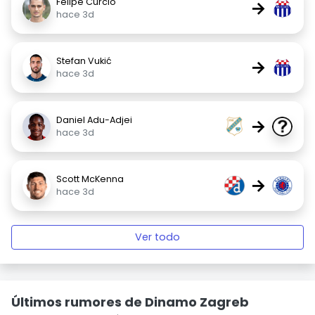
Felipe Curcio
→
hace 3d
Stefan Vukić
→
hace 3d
Daniel Adu-Adjei
→
hace 3d
Scott McKenna
→
hace 3d
Ver todo
Últimos rumores de Dinamo Zagreb