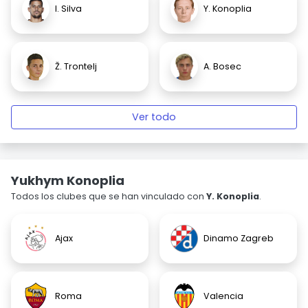
I. Silva
Y. Konoplia
Ž. Trontelj
A. Bosec
Ver todo
Yukhym Konoplia
Todos los clubes que se han vinculado con
Y. Konoplia
.
Ajax
Dinamo Zagreb
Roma
Valencia