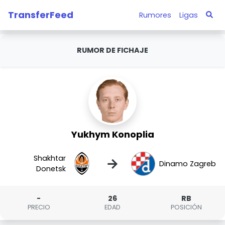
TransferFeed
Rumores
Ligas
RUMOR DE FICHAJE
Yukhym Konoplia
Shakhtar
→
Dinamo Zagreb
Donetsk
-
26
RB
PRECIO
EDAD
POSICIÓN