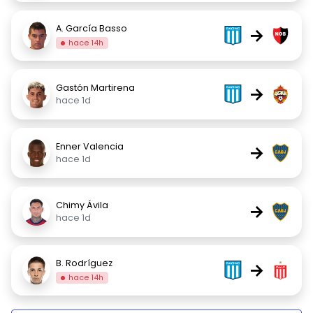
A. García Basso
→
hace 14h
Gastón Martirena
→
hace 1d
Enner Valencia
→
hace 1d
Chimy Ávila
→
hace 1d
B. Rodríguez
→
hace 14h