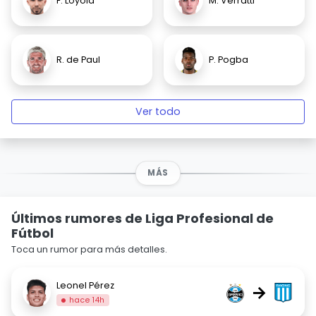
F. Loyola
M. Verratti
R. de Paul
P. Pogba
Ver todo
MÁS
Últimos rumores de Liga Profesional de
Fútbol
Toca un rumor para más detalles.
Leonel Pérez
→
hace 14h