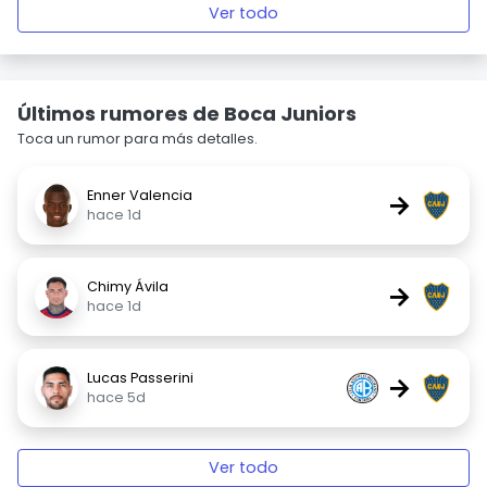
Ver todo
Últimos rumores de Boca Juniors
Toca un rumor para más detalles.
Enner Valencia
→
hace 1d
Chimy Ávila
→
hace 1d
Lucas Passerini
→
hace 5d
Ver todo