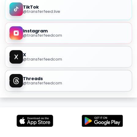
TikTok
@transferfeed.live
Instagram
@transferfeedcom
X
@transferfeedcom
Threads
@transferfeedcom