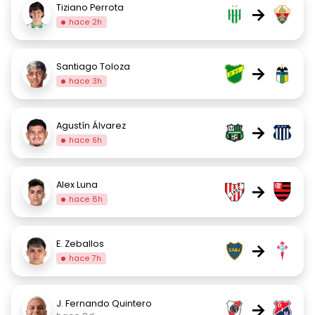
Tiziano Perrota
→
hace 2h
Santiago Toloza
→
hace 3h
Agustín Álvarez
→
hace 6h
Alex Luna
→
hace 8h
E. Zeballos
→
hace 7h
J. Fernando Quintero
→