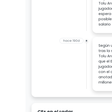
Tolu Ar
jugador
espera 
posibl
salario
hace 190d
Según u
tras la
Tolu Ar
que el 
jugador
con el 
anotado
millone
CFs en el radar