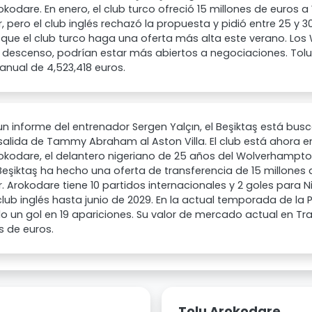
okodare. En enero, el club turco ofreció 15 millones de euros
, pero el club inglés rechazó la propuesta y pidió entre 25 y 3
que el club turco haga una oferta más alta este verano. Los
e descenso, podrían estar más abiertos a negociaciones. Tol
 anual de 4,523,418 euros.
n informe del entrenador Sergen Yalçın, el Beşiktaş está bu
 salida de Tammy Abraham al Aston Villa. El club está ahora
okodare, el delantero nigeriano de 25 años del Wolverhampt
Beşiktaş ha hecho una oferta de transferencia de 15 millones d
. Arokodare tiene 10 partidos internacionales y 2 goles para N
club inglés hasta junio de 2029. En la actual temporada de la 
 un gol en 19 apariciones. Su valor de mercado actual en Tr
s de euros.
Tolu Arokodare