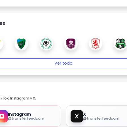
es
Ver todo
kTok, Instagram y X.
Instagram
X
@transferfeedcom
@transferfeedcom