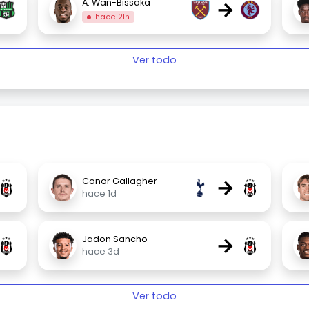
→
A. Wan-Bissaka
hace 21h
Ver todo
→
Conor Gallagher
hace 1d
→
Jadon Sancho
hace 3d
Ver todo