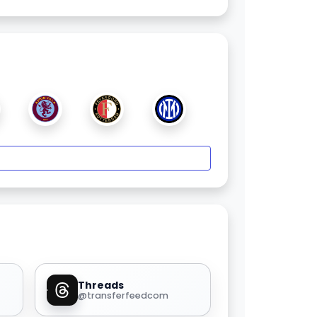
Threads
@transferfeedcom