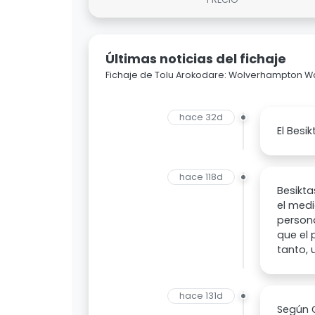
Últimas noticias del fichaje
Fichaje de Tolu Arokodare: Wolverhampton W
hace 32d
El Besi
hace 118d
Besikta
el medi
persona
que el 
tanto, 
hace 131d
Según G