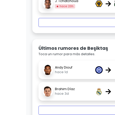
→
J. Tchatchoua
hace 20h
Últimos rumores de Beşiktaş
Toca un rumor para más detalles.
→
Andy Diouf
hace 1d
→
Brahim Díaz
hace 3d