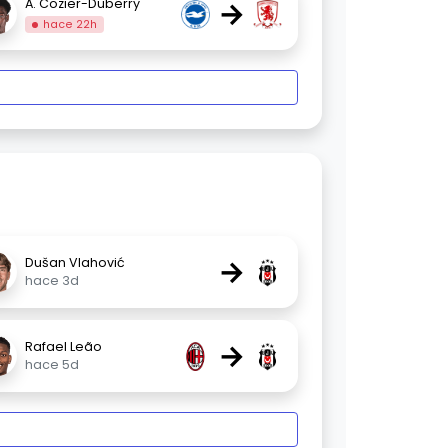
→
A. Cozier-Duberry
hace 22h
→
Dušan Vlahović
hace 3d
→
Rafael Leão
hace 5d