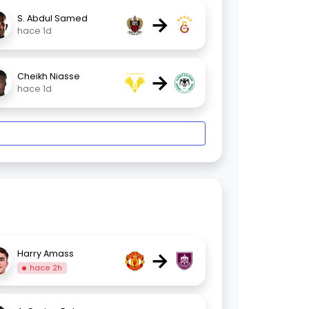
→
S. Abdul Samed
hace 1d
→
Cheikh Niasse
hace 1d
→
Harry Amass
hace 2h