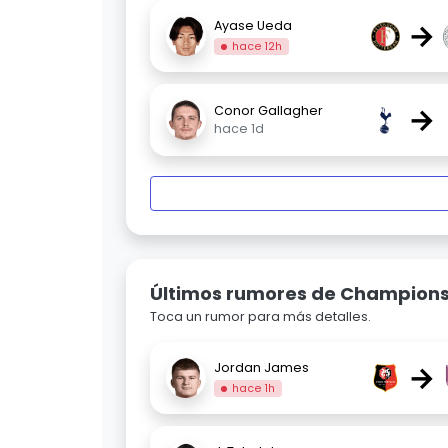
→
Ayase Ueda
hace 12h
→
Conor Gallagher
hace 1d
Últimos rumores de Champion
Toca un rumor para más detalles.
→
Jordan James
hace 1h