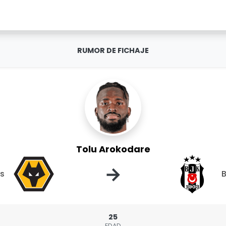
RUMOR DE FICHAJE
Tolu Arokodare
→
s
B
25
EDAD