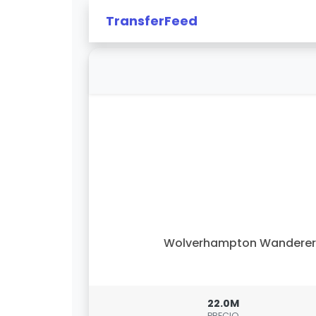
TransferFeed
Wolverhampton Wanderer
22.0M
PRECIO