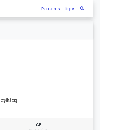
Rumores
Ligas
eşiktaş
CF
POSICIÓN