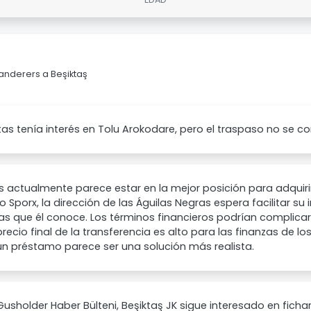
anderers a Beşiktaş
ktas tenía interés en Tolu Arokodare, pero el traspaso no se c
s actualmente parece estar en la mejor posición para adquiri
o Sporx, la dirección de las Águilas Negras espera facilitar s
s que él conoce. Los términos financieros podrían complicar
precio final de la transferencia es alto para las finanzas de los
un préstamo parece ser una solución más realista.
usholder Haber Bülteni, Beşiktaş JK sigue interesado en fichar