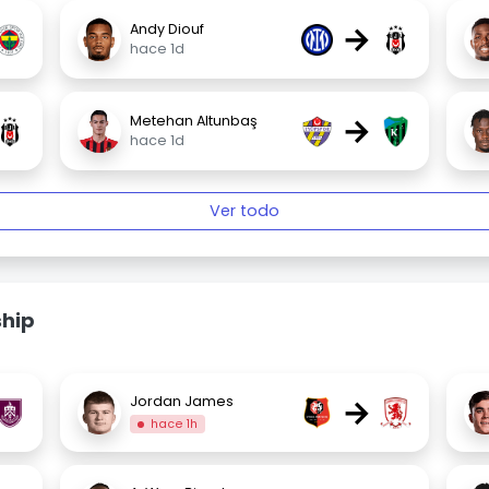
→
Andy Diouf
hace 1d
→
Metehan Altunbaş
hace 1d
Ver todo
ship
→
Jordan James
hace 1h