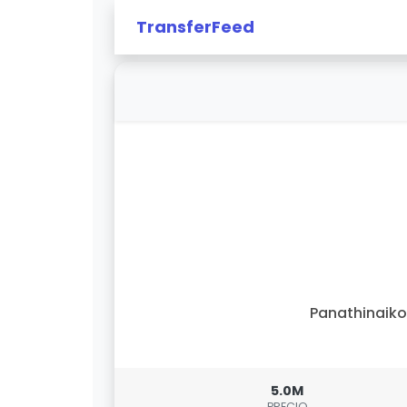
TransferFeed
Panathinaik
5.0M
PRECIO