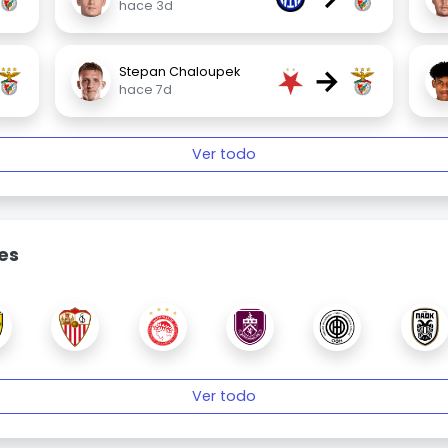
hace 3d
→
Stepan Chaloupek
hace 7d
Ver todo
es
Ver todo