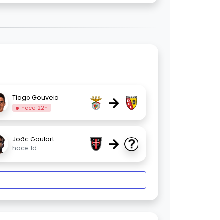
→
Tiago Gouveia
hace 22h
→
João Goulart
hace 1d