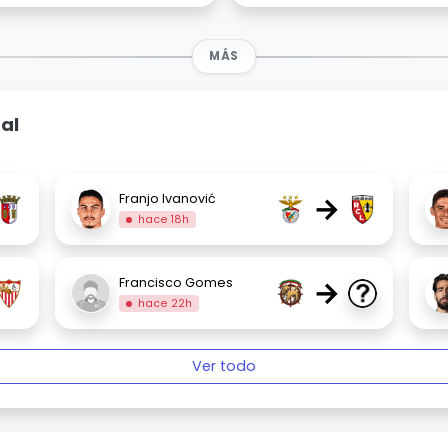
MÁS
al
→
Franjo Ivanović
hace 18h
→
Francisco Gomes
hace 22h
Ver todo