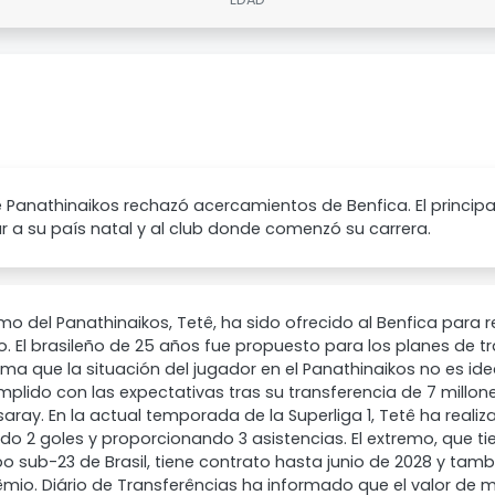
 Panathinaikos rechazó acercamientos de Benfica. El princip
r a su país natal y al club donde comenzó su carrera.
emo del Panathinaikos, Tetê, ha sido ofrecido al Benfica para r
. El brasileño de 25 años fue propuesto para los planes de tr
rma que la situación del jugador en el Panathinaikos no es id
plido con las expectativas tras su transferencia de 7 millon
aray. En la actual temporada de la Superliga 1, Tetê ha realiz
o 2 goles y proporcionando 3 asistencias. El extremo, que t
po sub-23 de Brasil, tiene contrato hasta junio de 2028 y tam
mio. Diário de Transferências ha informado que el valor de m