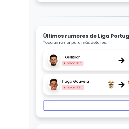
Últimos rumores de Liga Portug
Toca un rumor para más detalles.
→
F. Grillitsch
hace 18h
→
Tiago Gouveia
hace 22h