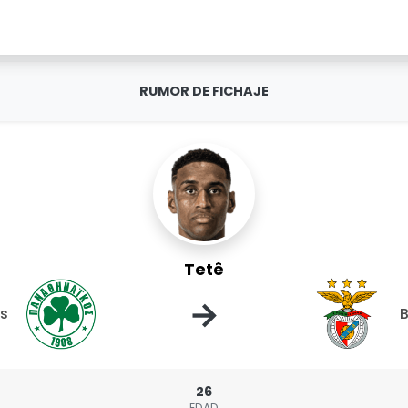
RUMOR DE FICHAJE
Tetê
→
os
B
26
EDAD