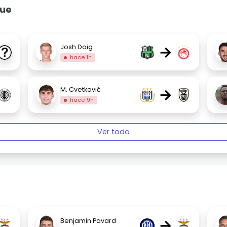
gue
→
Josh Doig
hace 1h
→
M. Cvetković
hace 9h
Ver todo
→
Benjamin Pavard