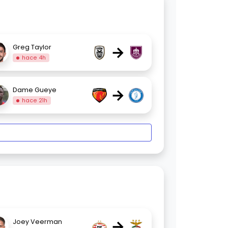
→
Greg Taylor
hace 4h
→
Dame Gueye
hace 21h
→
Joey Veerman