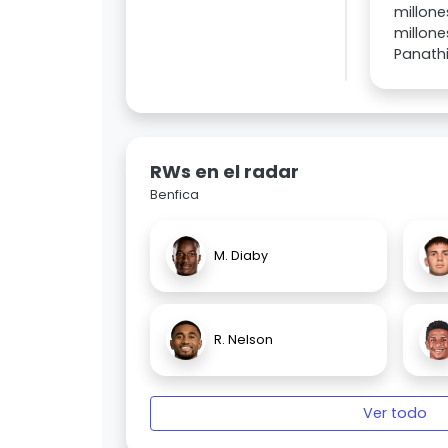
millon
millone
Panathi
RWs en el radar
Benfica
M. Diaby
R. Nelson
Ver todo