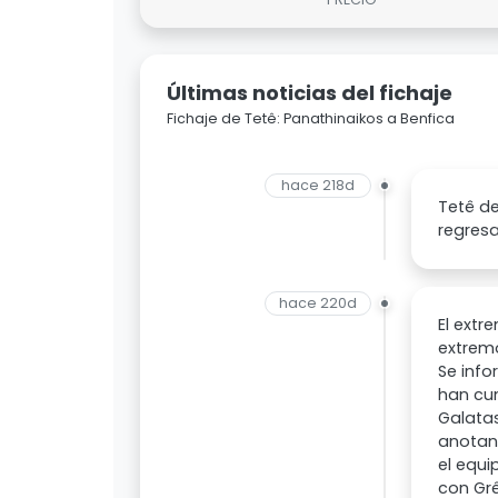
Últimas noticias del fichaje
Fichaje de Tetê: Panathinaikos a Benfica
hace 218d
Tetê de
regresa
hace 220d
El extr
extremo
Se info
han cum
Galatas
anotand
el equi
con Grê