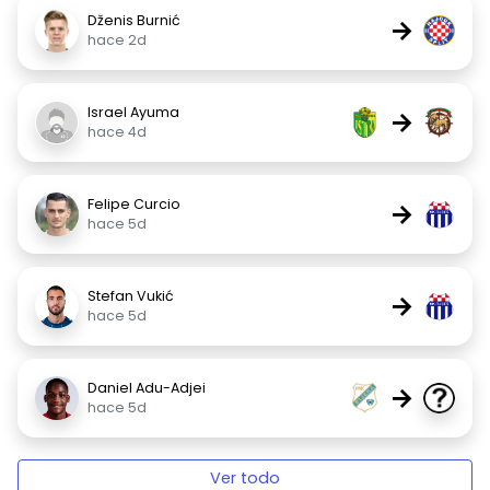
Dženis Burnić
→
hace 2d
Israel Ayuma
→
hace 4d
Felipe Curcio
→
hace 5d
Stefan Vukić
→
hace 5d
Daniel Adu-Adjei
→
hace 5d
Ver todo