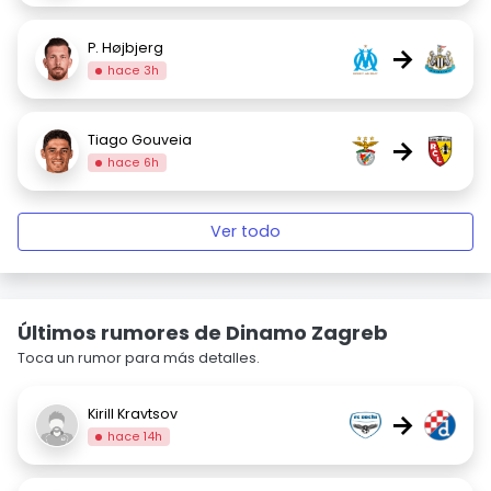
P. Højbjerg
→
hace 3h
Tiago Gouveia
→
hace 6h
Ver todo
Últimos rumores de Dinamo Zagreb
Toca un rumor para más detalles.
Kirill Kravtsov
→
hace 14h