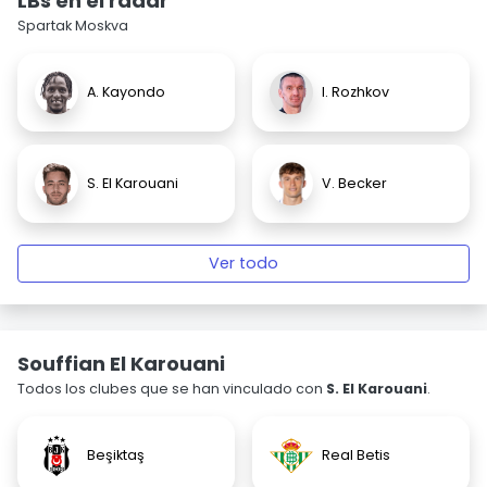
LBs en el radar
Spartak Moskva
A. Kayondo
I. Rozhkov
S. El Karouani
V. Becker
Ver todo
Souffian El Karouani
Todos los clubes que se han vinculado con
S. El Karouani
.
Beşiktaş
Real Betis