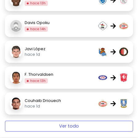
hace 13h
Davis Opoku
→
hace 14h
Javi López
→
hace 1d
F. Thorvaldsen
→
hace 13h
Couhaib Driouech
→
hace 1d
Ver todo