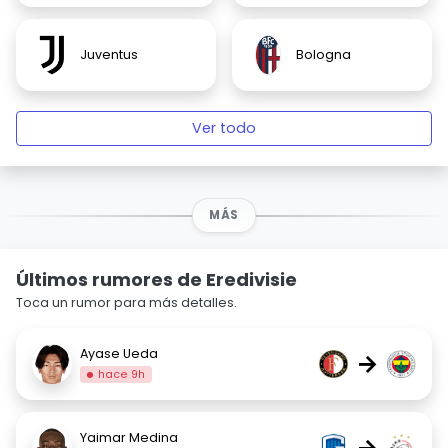
Juventus
Bologna
Ver todo
MÁS
Últimos rumores de Eredivisie
Toca un rumor para más detalles.
Ayase Ueda
→
hace 9h
Yaimar Medina
→