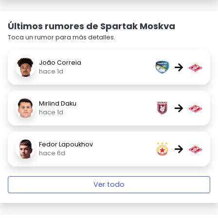
Últimos rumores de Spartak Moskva
Toca un rumor para más detalles.
João Correia
→
hace 1d
Mirlind Daku
→
hace 1d
Fedor Lapoukhov
→
hace 6d
Ver todo