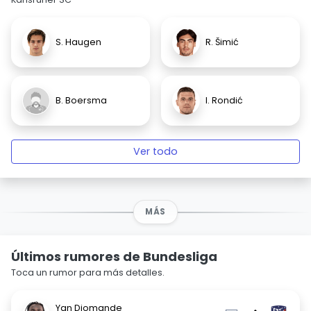
S. Haugen
R. Šimić
B. Boersma
I. Rondić
Ver todo
MÁS
Últimos rumores de Bundesliga
Toca un rumor para más detalles.
Yan Diomande