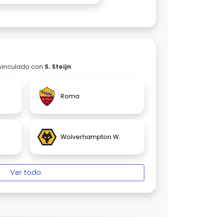
 vinculado con
S. Steijn
.
Roma
Wolverhampton W.
Ver todo