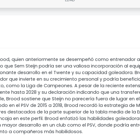
rood, quien anteriormente se desempeñó como entrenador asi
o que Sem Steijn podría ser una valiosa incorporación al equi
onante desarrollo en el Twente y su capacidad goleadora. Br
dor que invierte en su crecimiento personal y podría beneficia
o, como la Liga de Campeones. A pesar de la reciente extens
nte hasta 2028 y su declaración indicando que una transfere
e, Brood sostiene que Steijn no parecería fuera de lugar en e
odo en el PSV de 2015 a 2018, Brood recordó la estrategia de 
es destacados de la parte superior de la tabla media de la Er
encaja en este perfil. Brood enfatizó las habilidades goleadora
 mayor desarrollo en un club como el PSV, donde podría entre
junto a compañeros más habilidosos.