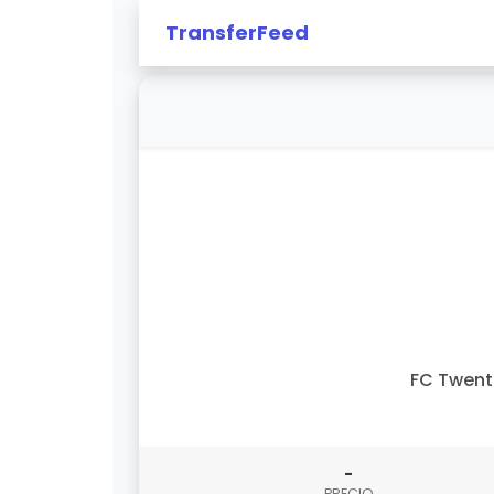
TransferFeed
FC Twent
-
PRECIO