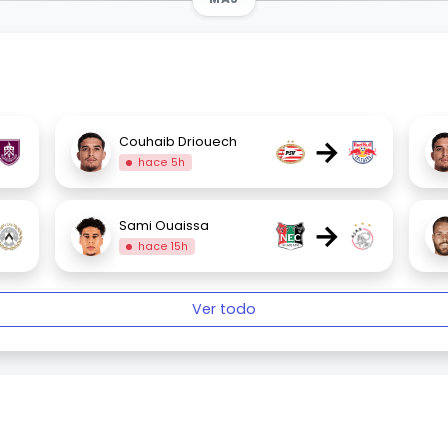
→
Couhaib Driouech
hace 5h
→
Sami Ouaissa
hace 15h
Ver todo