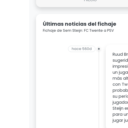
Últimas noticias del fichaje
Fichaje de Sem Steijn: FC Twente a PSV
hace 560d
Ruud B
sugerid
impresi
un juga
más alt
con Twe
probabl
su perí
jugador
Steijn 
para un
jugar 