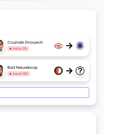
→
Couhaib Driouech
hace 2h
→
Bart Nieuwkoop
hace 18h