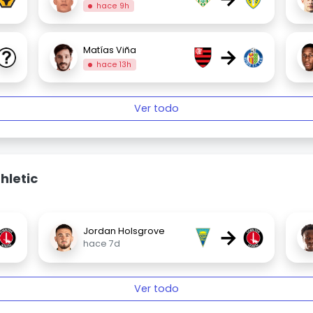
hace 9h
→
Matías Viña
hace 13h
Ver todo
hletic
→
Jordan Holsgrove
hace 7d
Ver todo