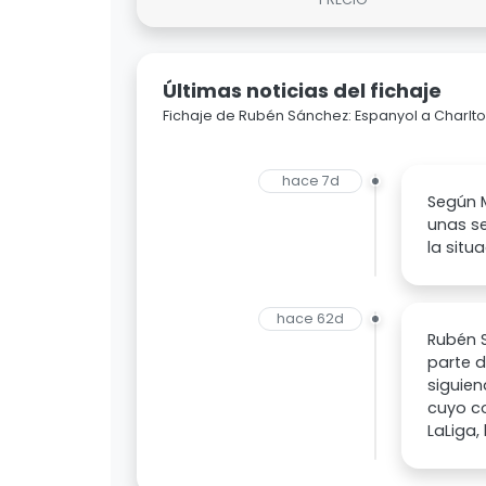
Últimas noticias del fichaje
Fichaje de Rubén Sánchez: Espanyol a Charlton
hace 7d
Según M
unas se
la situa
hace 62d
Rubén S
parte d
siguien
cuyo co
LaLiga,