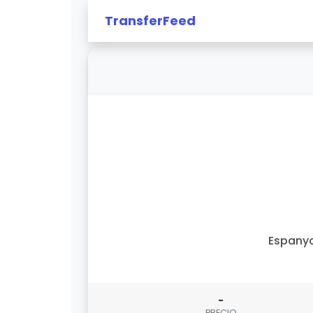
TransferFeed
Espany
-
PRECIO