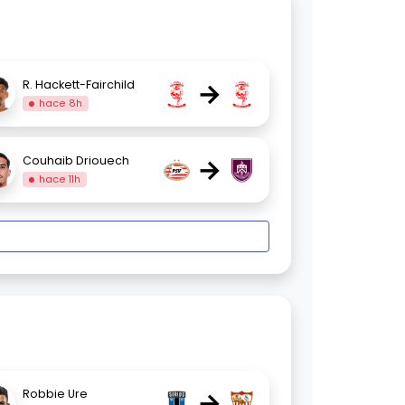
→
R. Hackett-Fairchild
hace 8h
→
Couhaib Driouech
hace 11h
→
Robbie Ure