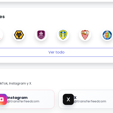
es
Ver todo
kTok, Instagram y X.
Instagram
X
@transferfeedcom
@transferfeedcom