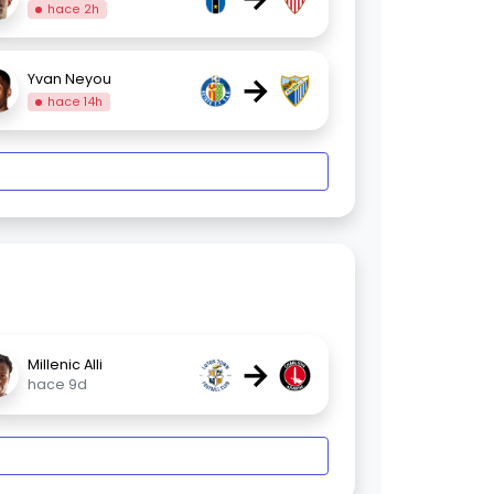
hace 2h
→
Yvan Neyou
hace 14h
→
Millenic Alli
hace 9d