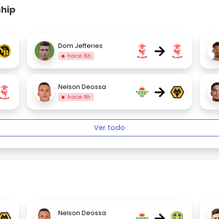
ship
→
Dom Jefferies
hace 8h
→
Nelson Deossa
hace 9h
Ver todo
→
Nelson Deossa