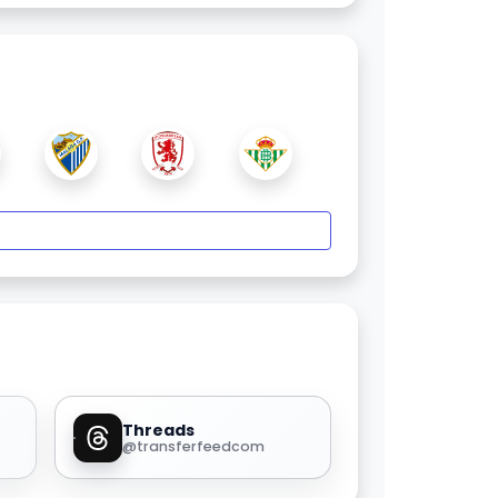
Threads
@transferfeedcom