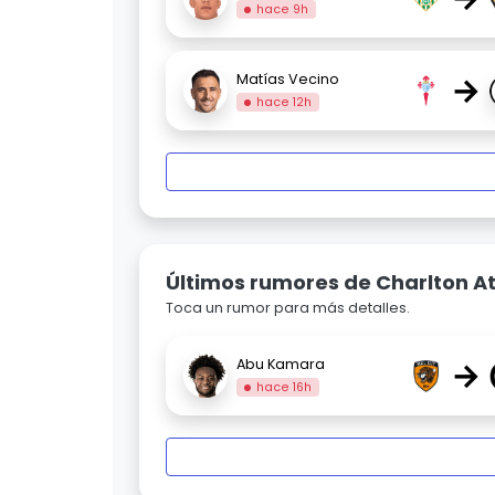
hace 9h
→
Matías Vecino
hace 12h
Últimos rumores de Charlton At
Toca un rumor para más detalles.
→
Abu Kamara
hace 16h