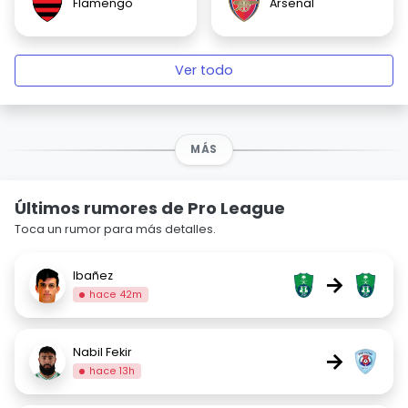
Flamengo
Arsenal
Ver todo
MÁS
Últimos rumores de Pro League
Toca un rumor para más detalles.
Ibañez
→
hace 42m
Nabil Fekir
→
hace 13h