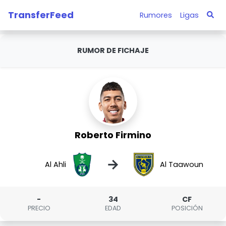
TransferFeed
Rumores
Ligas
RUMOR DE FICHAJE
Roberto Firmino
→
Al Ahli
Al Taawoun
-
34
CF
PRECIO
EDAD
POSICIÓN