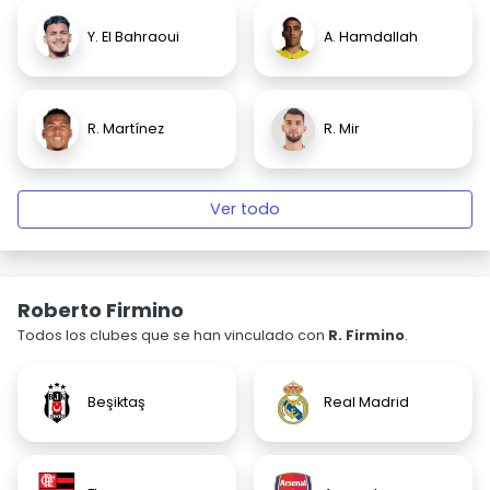
Y. El Bahraoui
A. Hamdallah
R. Martínez
R. Mir
Ver todo
Roberto Firmino
Todos los clubes que se han vinculado con
R. Firmino
.
Beşiktaş
Real Madrid