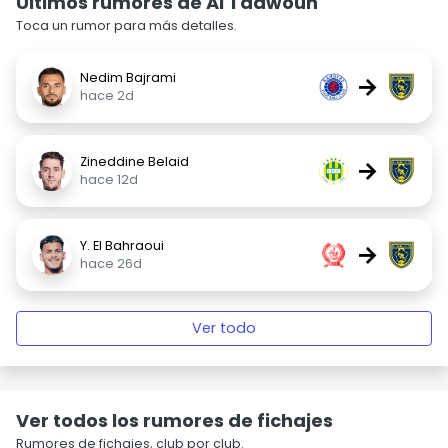
Últimos rumores de Al Taawoun
Toca un rumor para más detalles.
Nedim Bajrami
→
hace 2d
Zineddine Belaid
→
hace 12d
Y. El Bahraoui
→
hace 26d
Ver todo
Ver todos los rumores de fichajes
Rumores de fichajes, club por club.