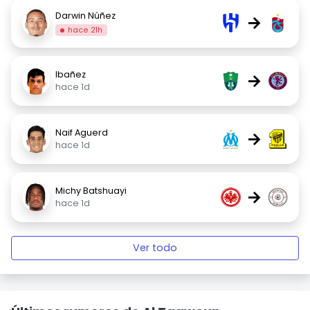
Darwin Núñez
→
hace 21h
Ibañez
→
hace 1d
Naif Aguerd
→
hace 1d
Michy Batshuayi
→
hace 1d
Ver todo