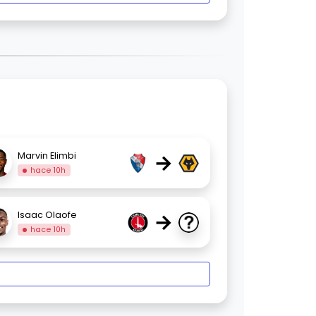
→
Marvin Elimbi
hace 10h
→
Isaac Olaofe
hace 10h