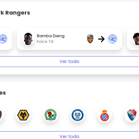
rk Rangers
→
Bamba Dieng
hace 7d
Ver todo
es
Ver todo