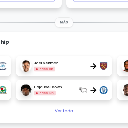
MÁS
ship
→
Joël Veltman
hace 8h
→
Dajaune Brown
hace 10h
Ver todo