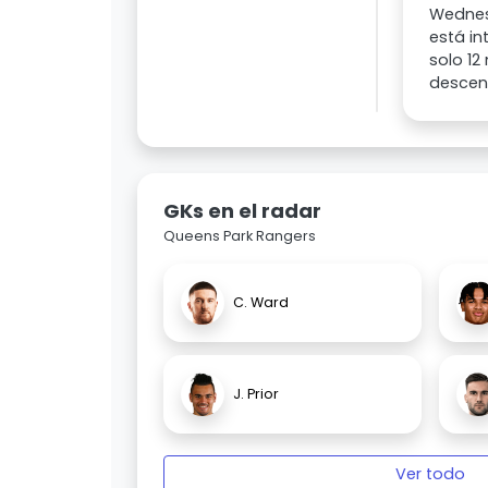
Wednesd
está in
solo 12
descens
GKs en el radar
Queens Park Rangers
C. Ward
J. Prior
Ver todo