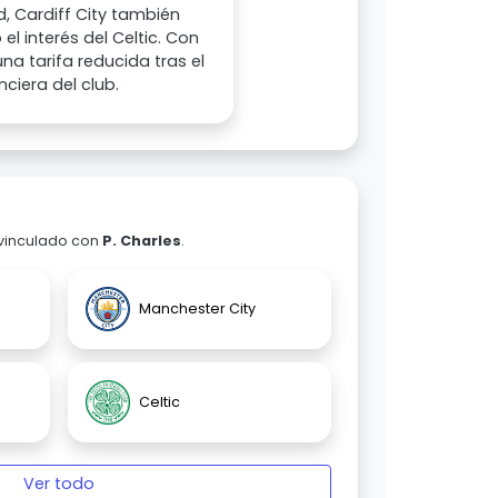
, Cardiff City también
el interés del Celtic. Con
na tarifa reducida tras el
ciera del club.
 vinculado con
P. Charles
.
Manchester City
Celtic
Ver todo