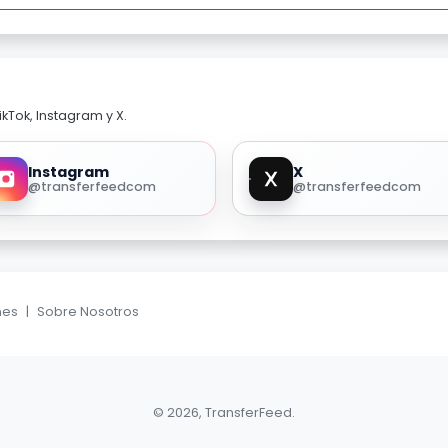
kTok, Instagram y X.
Instagram
X
@transferfeedcom
@transferfeedcom
nes
|
Sobre Nosotros
© 2026, TransferFeed.