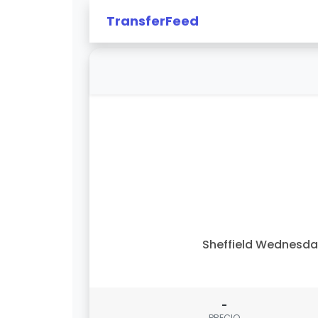
TransferFeed
Sheffield Wednesd
-
PRECIO