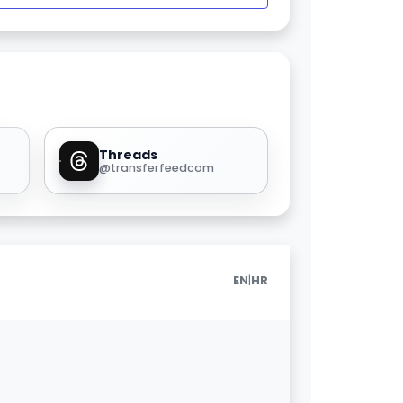
Threads
@transferfeedcom
|
EN
HR