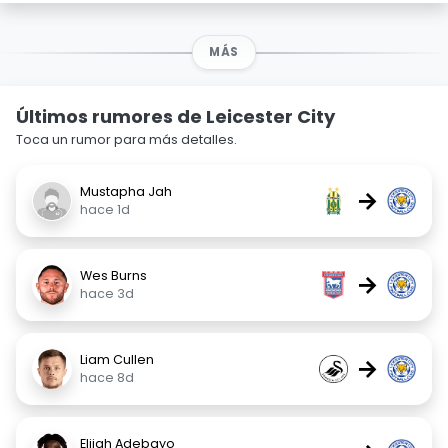
MÁS
Últimos rumores de Leicester City
Toca un rumor para más detalles.
Mustapha Jah
→
hace 1d
Wes Burns
→
hace 3d
Liam Cullen
→
hace 8d
Elijah Adebayo