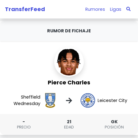
TransferFeed
Rumores
Ligas
RUMOR DE FICHAJE
Pierce Charles
Sheffield
→
Leicester City
Wednesday
-
21
GK
PRECIO
EDAD
POSICIÓN