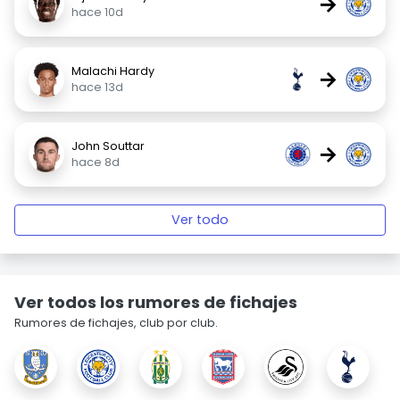
→
hace 10d
Malachi Hardy
→
hace 13d
John Souttar
→
hace 8d
Ver todo
Ver todos los rumores de fichajes
Rumores de fichajes, club por club.