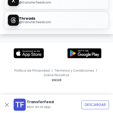
@transferfeedcom
Threads
@transferfeedcom
Política de Privacidad
|
Términos y Condiciones
|
Sobre Nosotros
|
EN
HR
TransferFeed
DESCARGAR
Abrir en la app