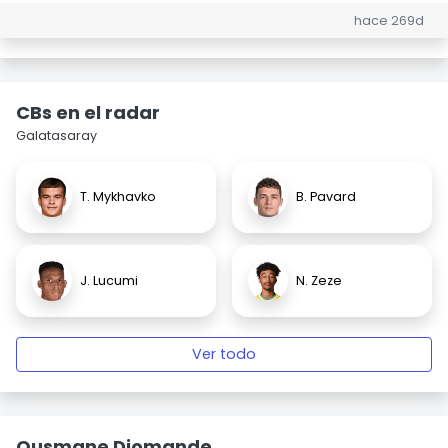
hace 269d
CBs en el radar
Galatasaray
T. Mykhavko
B. Pavard
J. Lucumi
N. Zeze
Ver todo
Ousmane Diomande