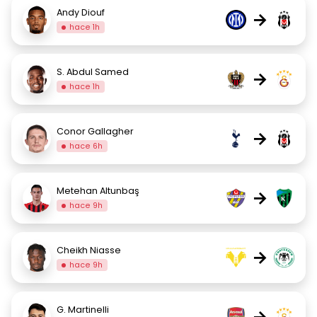
Andy Diouf
→
hace 1h
S. Abdul Samed
→
hace 1h
Conor Gallagher
→
hace 6h
Metehan Altunbaş
→
hace 9h
Cheikh Niasse
→
hace 9h
G. Martinelli
→