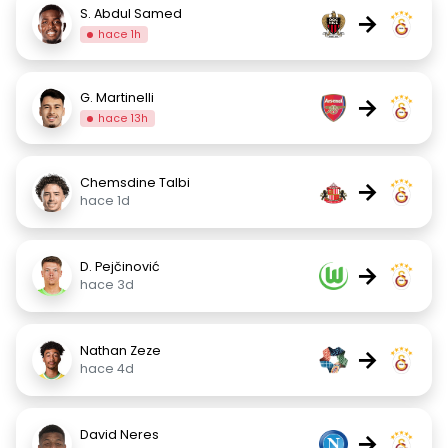
S. Abdul Samed
→
hace 1h
G. Martinelli
→
hace 13h
Chemsdine Talbi
→
hace 1d
D. Pejčinović
→
hace 3d
Nathan Zeze
→
hace 4d
David Neres
→