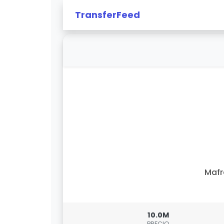
TransferFeed
Mafr
10.0M
PRECIO