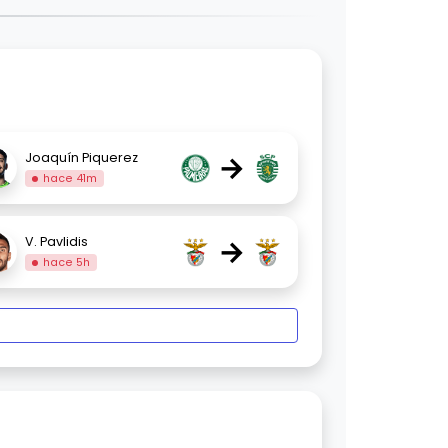
→
Joaquín Piquerez
hace 41m
→
V. Pavlidis
hace 5h