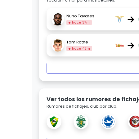
Toca un rumor para más detalles.
→
Nuno Tavares
hace 37m
→
Tom Rothe
hace 43m
Ver todos los rumores de fichaj
Rumores de fichajes, club por club.