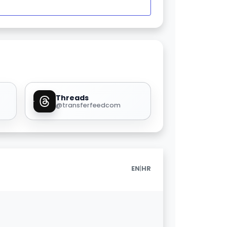
Threads
@transferfeedcom
|
EN
HR