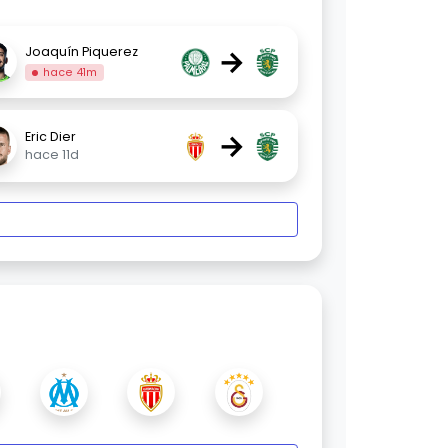
→
Joaquín Piquerez
hace 41m
→
Eric Dier
hace 11d