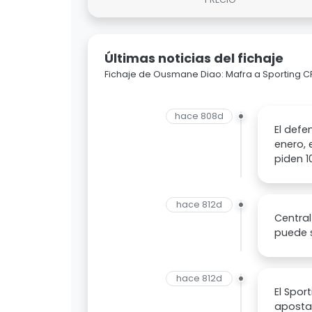
Últimas noticias del fichaje
Fichaje de Ousmane Diao: Mafra a Sporting C
hace 808d
El defe
enero, 
piden 1
hace 812d
Central
puede s
hace 812d
El Spor
apostar