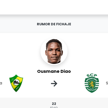
RUMOR DE FICHAJE
Ousmane Diao
→
a
S
22
EDAD