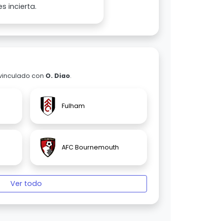
s incierta.
 vinculado con
O. Diao
.
Fulham
AFC Bournemouth
Ver todo