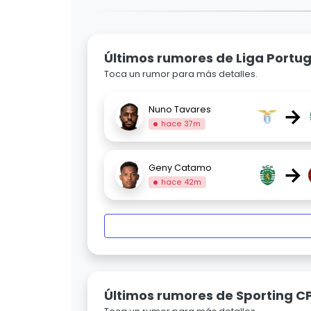
Últimos rumores de Liga Portug
Toca un rumor para más detalles.
→
Nuno Tavares
hace 37m
→
Geny Catamo
hace 42m
Últimos rumores de Sporting C