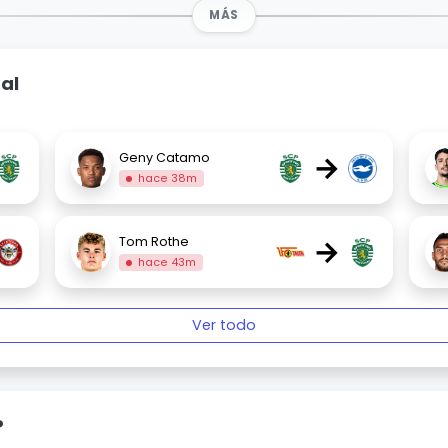
MÁS
al
→
Geny Catamo
hace 38m
→
Tom Rothe
hace 43m
Ver todo
P