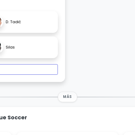
D. Tadić
Silas
MÁS
ue Soccer