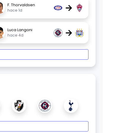
→
F. Thorvaldsen
hace 1d
→
Luca Langoni
hace 4d