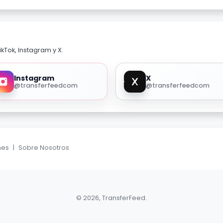
kTok, Instagram y X.
Instagram
X
@transferfeedcom
@transferfeedcom
nes
|
Sobre Nosotros
© 2026, TransferFeed.