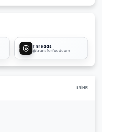
Threads
@transferfeedcom
|
EN
HR