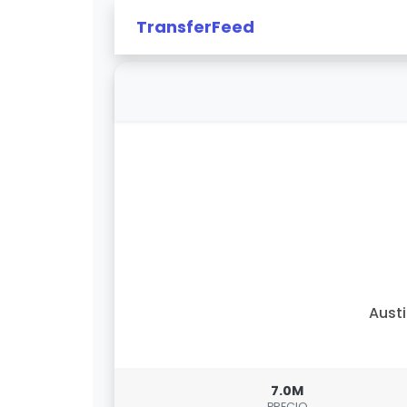
TransferFeed
Aust
7.0M
PRECIO