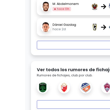
→
M. Abdelmonem
hace 13h
→
Dániel Gazdag
hace 2d
Ver todos los rumores de fichaj
Rumores de fichajes, club por club.