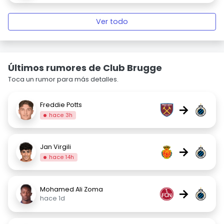
Ver todo
Últimos rumores de Club Brugge
Toca un rumor para más detalles.
Freddie Potts
→
hace 3h
Jan Virgili
→
hace 14h
Mohamed Ali Zoma
→
hace 1d