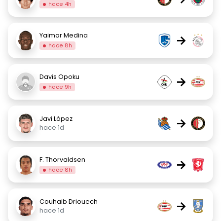
hace 4h
Yaimar Medina
→
hace 8h
Davis Opoku
→
hace 9h
Javi López
→
hace 1d
F. Thorvaldsen
→
hace 8h
Couhaib Driouech
→
hace 1d