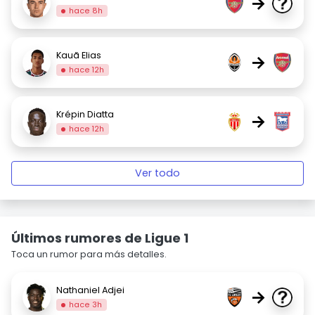
→
hace 8h
Kauã Elias
→
hace 12h
Krépin Diatta
→
hace 12h
Ver todo
Últimos rumores de Ligue 1
Toca un rumor para más detalles.
Nathaniel Adjei
→
hace 3h