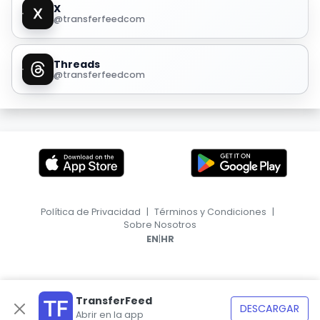
X
@transferfeedcom
Threads
@transferfeedcom
Política de Privacidad
|
Términos y Condiciones
|
Sobre Nosotros
|
EN
HR
TransferFeed
DESCARGAR
Abrir en la app