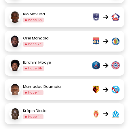
Rio Mavuba
→
hace 5h
Orel Mangala
→
hace 7h
Ibrahim Mbaye
→
hace 8h
Mamadou Doumbia
→
hace 11h
Krépin Diatta
→
hace 11h