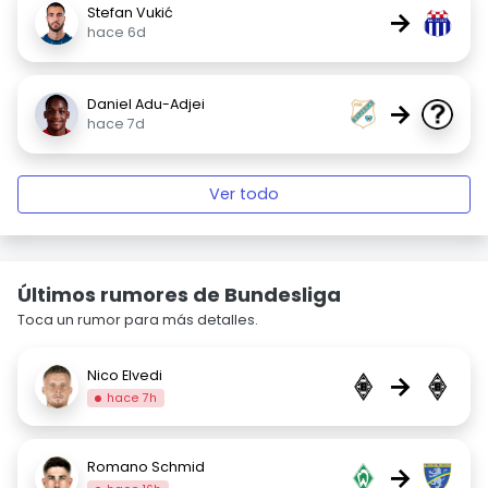
Stefan Vukić
→
hace 6d
Daniel Adu-Adjei
→
hace 7d
Ver todo
Últimos rumores de Bundesliga
Toca un rumor para más detalles.
Nico Elvedi
→
hace 7h
Romano Schmid
→