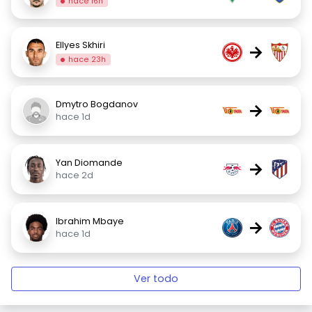
hace 16h
Ellyes Skhiri
→
hace 23h
Dmytro Bogdanov
→
hace 1d
Yan Diomande
→
hace 2d
Ibrahim Mbaye
→
hace 1d
Ver todo