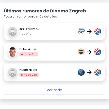
Últimos rumores de Dinamo Zagreb
Toca un rumor para más detalles.
Kirill Kravtsov
→
hace 1d
D. Livaković
→
hace 6m
Noah Nsoki
→
hace 23h
Ver todo