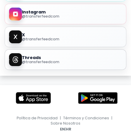
Instagram
@transferfeedcom
X
@transferfeedcom
Threads
@transferfeedcom
Política de Privacidad
|
Términos y Condiciones
|
Sobre Nosotros
|
EN
HR