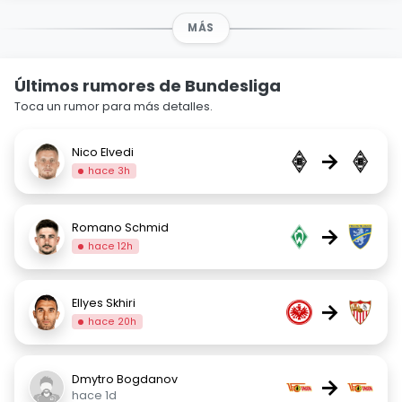
MÁS
Últimos rumores de Bundesliga
Toca un rumor para más detalles.
Nico Elvedi
→
hace 3h
Romano Schmid
→
hace 12h
Ellyes Skhiri
→
hace 20h
Dmytro Bogdanov
→
hace 1d