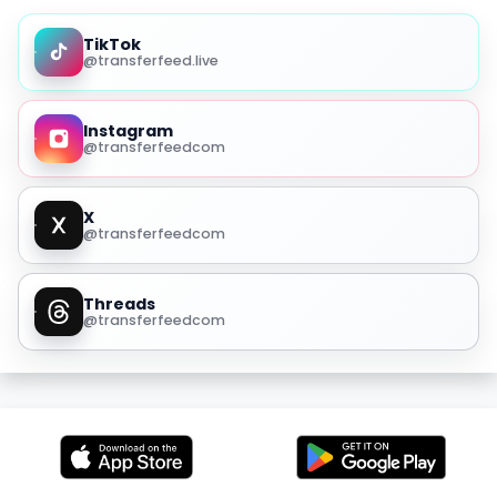
TikTok
@transferfeed.live
Instagram
@transferfeedcom
X
@transferfeedcom
Threads
@transferfeedcom