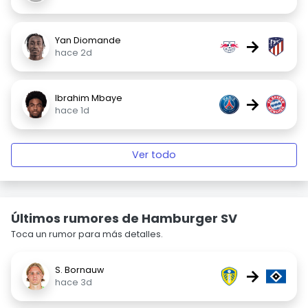
Yan Diomande
→
hace 2d
Ibrahim Mbaye
→
hace 1d
Ver todo
Últimos rumores de Hamburger SV
Toca un rumor para más detalles.
S. Bornauw
→
hace 3d