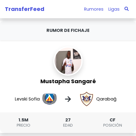
TransferFeed
Rumores
Ligas
RUMOR DE FICHAJE
Mustapha Sangaré
→
Levski Sofia
Qarabağ
1.5M
27
CF
PRECIO
EDAD
POSICIÓN