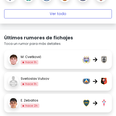
Ver todo
Últimos rumores de fichajes
Toca un rumor para más detalles.
M. Cvetković
→
hace 1h
Svetoslav Vutsov
→
hace 1h
E. Zeballos
→
hace 2h