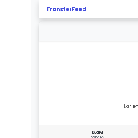
TransferFeed
Lorie
8.0M
PRECIO