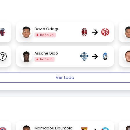
→
David Odogu
hace 2h
→
Assane Diao
hace 1h
Ver todo
Mamadou Doumbia