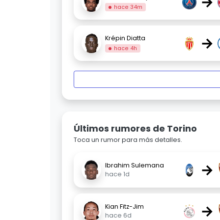
→
hace 34m
→
Krépin Diatta
hace 4h
Últimos rumores de Torino
Toca un rumor para más detalles.
→
Ibrahim Sulemana
hace 1d
→
Kian Fitz-Jim
hace 6d