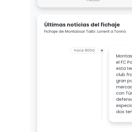
Últimas noticias del fichaje
Fichaje de Montassar Talbi: Lorient a Torino
hace 800d
Montass
el FC P
esta te
club fr
gran pa
mercado
con Tún
defenso
especia
dos tem