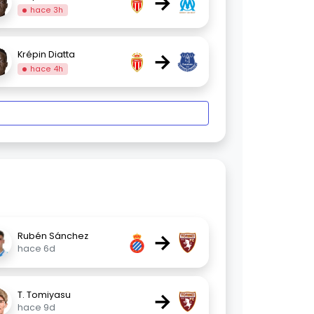
→
hace 3h
→
Krépin Diatta
hace 4h
→
Rubén Sánchez
hace 6d
→
T. Tomiyasu
hace 9d