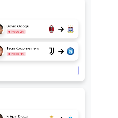
→
David Odogu
hace 2h
→
Teun Koopmeiners
hace 4h
Krépin Diatta