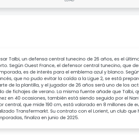
ar Talbi, un defensa central tunecino de 26 años, es el últ
orto. Según Ouest France, el defensor central tunecino, que de
mporada, es de interés para el emblema azul y blanco. Según
ancés, que no pudo evitar la caída a la Ligue 2, se está prep
rte de la plantilla, y el jugador de 26 años será uno de los a
 de fichajes de verano. La misma fuente añade que Talbi, qu
ez en 40 ocasiones, también está siendo seguido por el Nantes
r central, que mide 190 cm, está valorado en 8 millones de eur
lizado Transfermarkt. Su contrato con el Lorient, un club qu
poradas, finaliza en junio de 2025.