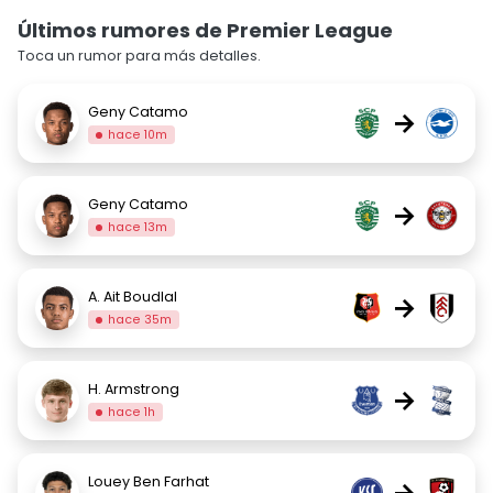
Últimos rumores de Premier League
Toca un rumor para más detalles.
Geny Catamo
→
hace 10m
Geny Catamo
→
hace 13m
A. Ait Boudlal
→
hace 35m
H. Armstrong
→
hace 1h
Louey Ben Farhat
→