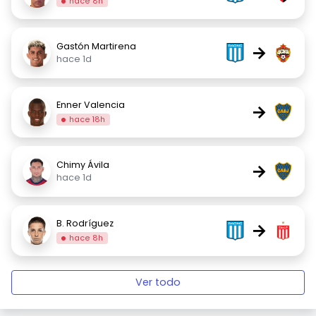
hace 8h
Gastón Martirena
→
hace 1d
Enner Valencia
→
hace 18h
Chimy Ávila
→
hace 1d
B. Rodríguez
→
hace 8h
Ver todo