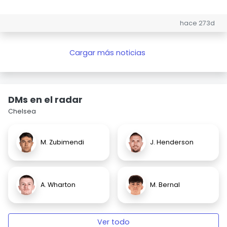
hace 273d
Cargar más noticias
DMs en el radar
Chelsea
M. Zubimendi
J. Henderson
A. Wharton
M. Bernal
Ver todo