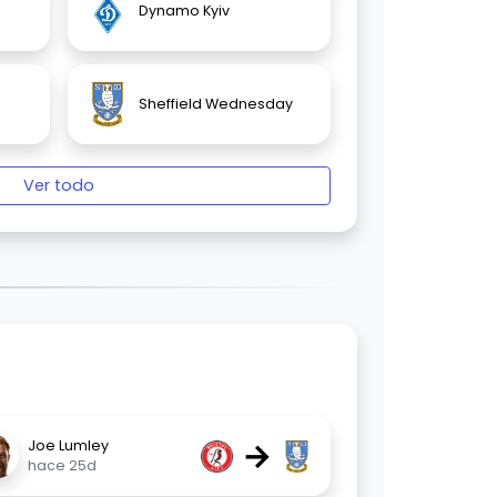
Dynamo Kyiv
Sheffield Wednesday
Ver todo
→
Joe Lumley
hace 25d