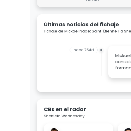
Últimas noticias del fichaje
Fichaje de Mickael Nade: Saint-Étienne II a S
hace 754d
Mickaël
conside
formado
CBs en el radar
Sheffield Wednesday