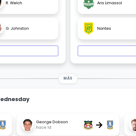
R. Welch
Aris Limassol
G. Johnston
Nantes
MÁS
 Wednesday
→
George Dobson
hace 1d