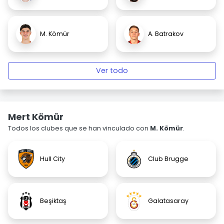
M. Kömür
A. Batrakov
Ver todo
Mert Kömür
Todos los clubes que se han vinculado con
M. Kömür
.
Hull City
Club Brugge
Beşiktaş
Galatasaray