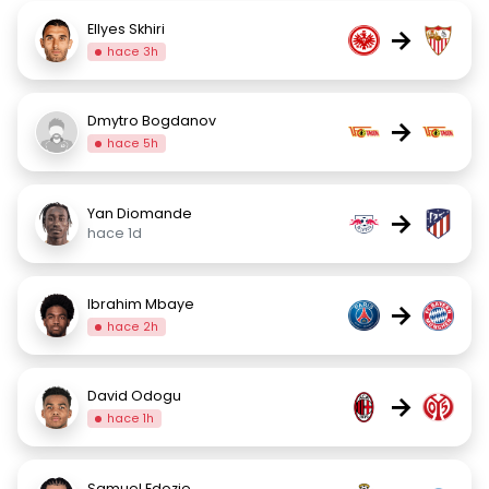
Ellyes Skhiri
→
hace 3h
Dmytro Bogdanov
→
hace 5h
Yan Diomande
→
hace 1d
Ibrahim Mbaye
→
hace 2h
David Odogu
→
hace 1h
Samuel Edozie