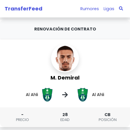
TransferFeed
Rumores
Ligas
RENOVACIÓN DE CONTRATO
M. Demiral
→
Al Ahli
Al Ahli
-
28
CB
PRECIO
EDAD
POSICIÓN