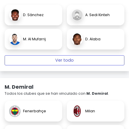
D. Sánchez
A. Sedi Kinteh
M. Al Mufarrij
D. Alaba
Ver todo
M. Demiral
Todos los clubes que se han vinculado con
M. Demiral
.
Fenerbahçe
Milan