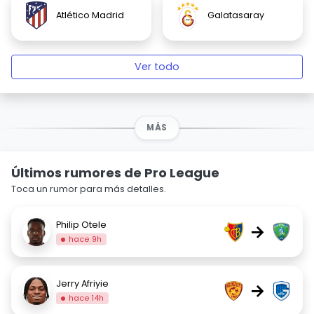
Atlético Madrid
Galatasaray
Ver todo
MÁS
Últimos rumores de Pro League
Toca un rumor para más detalles.
Philip Otele
→
hace 9h
Jerry Afriyie
→
hace 14h