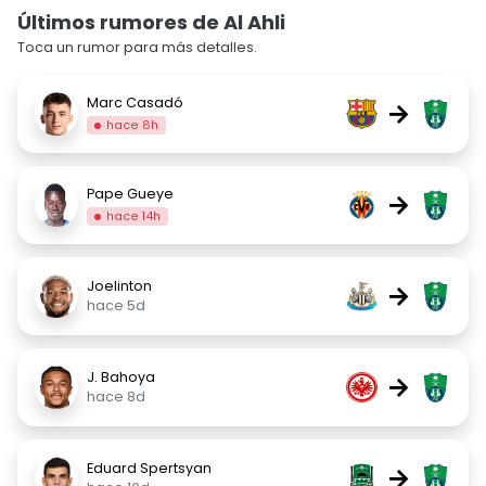
Últimos rumores de Al Ahli
Toca un rumor para más detalles.
Marc Casadó
→
hace 8h
Pape Gueye
→
hace 14h
Joelinton
→
hace 5d
J. Bahoya
→
hace 8d
Eduard Spertsyan
→