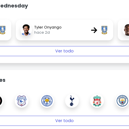
 Wednesday
→
Tyler Onyango
hace 2d
Ver todo
es
Ver todo