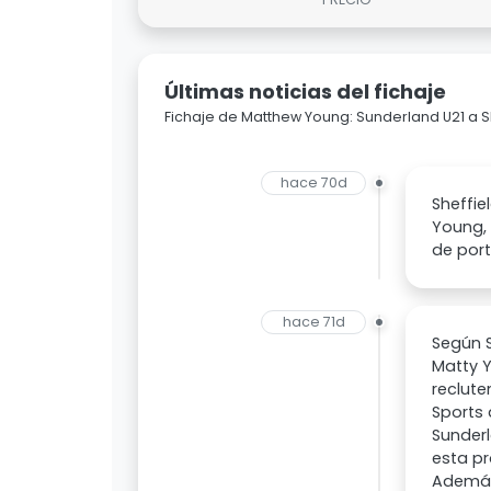
Últimas noticias del fichaje
Fichaje de Matthew Young: Sunderland U21 a 
hace 70d
Sheffie
Young,
de por
hace 71d
Según S
Matty 
reclute
Sports 
Sunder
esta pr
Además,