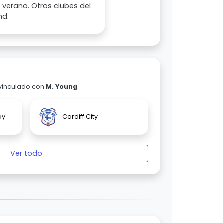
verano. Otros clubes del
nd.
 vinculado con
M. Young
.
ay
Cardiff City
Ver todo