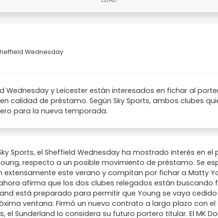
Sheffield Wednesday
ld Wednesday y Leicester están interesados en fichar al porte
 en calidad de préstamo. Según Sky Sports, ambos clubes qu
tero para la nueva temporada.
ky Sports, el Sheffield Wednesday ha mostrado interés en el 
Young, respecto a un posible movimiento de préstamo. Se e
n extensamente este verano y compitan por fichar a Matty Yo
ahora afirma que los dos clubes relegados están buscando fi
land está preparado para permitir que Young se vaya cedid
óxima ventana. Firmó un nuevo contrato a largo plazo con el
 el Sunderland lo considera su futuro portero titular. El MK Don