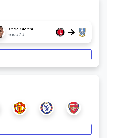
→
Isaac Olaofe
hace 2d