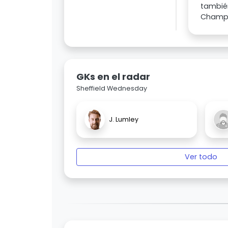
tambié
Champi
GKs en el radar
Sheffield Wednesday
J. Lumley
Ver todo