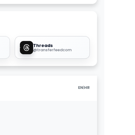
Threads
@transferfeedcom
|
EN
HR