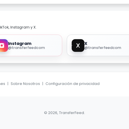
kTok, Instagram y X.
Instagram
X
@transferfeedcom
@transferfeedcom
nes
|
Sobre Nosotros
|
Configuración de privacidad
© 2026, TransferFeed.