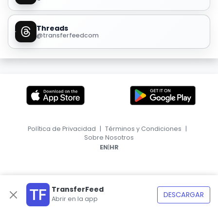
Threads
@transferfeedcom
Política de Privacidad
|
Términos y Condiciones
|
Sobre Nosotros
|
EN
HR
TransferFeed
DESCARGAR
Abrir en la app