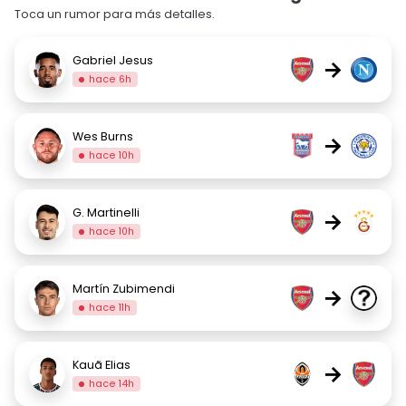
Toca un rumor para más detalles.
Gabriel Jesus
→
hace 6h
Wes Burns
→
hace 10h
G. Martinelli
→
hace 10h
Martín Zubimendi
→
hace 11h
Kauã Elias
→
hace 14h