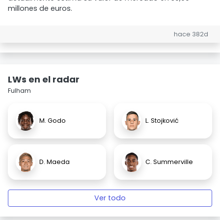
millones de euros.
hace 382d
LWs en el radar
Fulham
M. Godo
L. Stojković
D. Maeda
C. Summerville
Ver todo