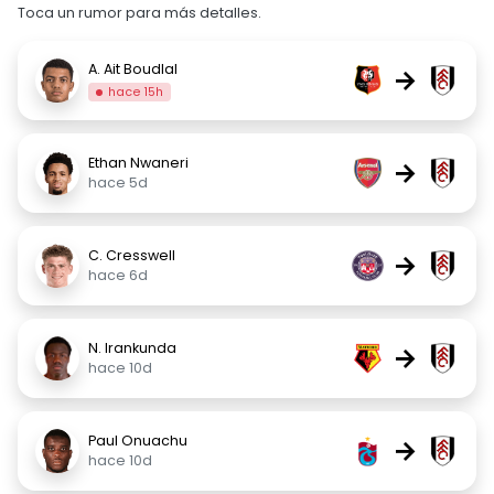
Toca un rumor para más detalles.
A. Ait Boudlal
→
hace 15h
Ethan Nwaneri
→
hace 5d
C. Cresswell
→
hace 6d
N. Irankunda
→
hace 10d
Paul Onuachu
→
hace 10d