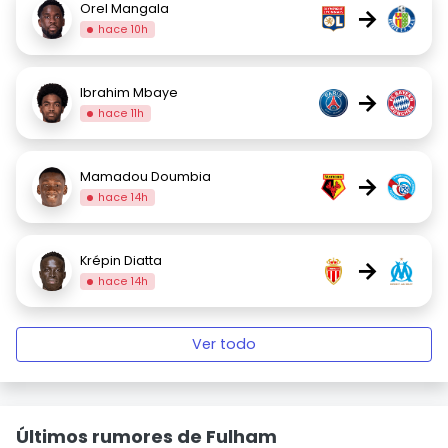
Orel Mangala
→
hace 10h
Ibrahim Mbaye
→
hace 11h
Mamadou Doumbia
→
hace 14h
Krépin Diatta
→
hace 14h
Ver todo
Últimos rumores de Fulham