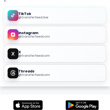
X.
TikTok
@transferfeed.live
Instagram
@transferfeedcom
X
@transferfeedcom
Threads
@transferfeedcom