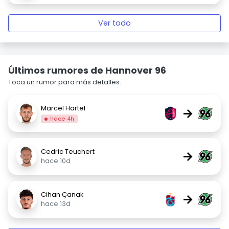
Ver todo
Últimos rumores de Hannover 96
Toca un rumor para más detalles.
Marcel Hartel
→
hace 4h
Cedric Teuchert
→
hace 10d
Cihan Çanak
→
hace 13d