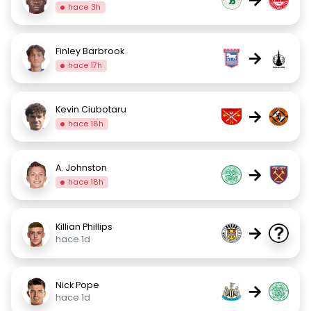
hace 3h
Finley Barbrook
→
hace 17h
Kevin Ciubotaru
→
hace 18h
A. Johnston
→
hace 18h
Killian Phillips
→
hace 1d
Nick Pope
→
hace 1d