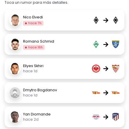
Toca un rumor para más detalles.
Nico Elvedi
→
hace 7h
Romano Schmid
→
hace 16h
Ellyes Skhiri
→
hace 1d
Dmytro Bogdanov
→
hace 1d
Yan Diomande
→
hace 2d