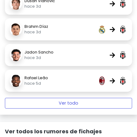
Dušan Vlahović
→
hace 3d
Brahim Díaz
→
hace 3d
Jadon Sancho
→
hace 3d
Rafael Leão
→
hace 5d
Ver todo
Ver todos los rumores de fichajes