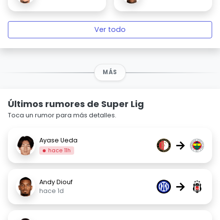
Ver todo
MÁS
Últimos rumores de Super Lig
Toca un rumor para más detalles.
Ayase Ueda
→
hace 11h
Andy Diouf
→
hace 1d