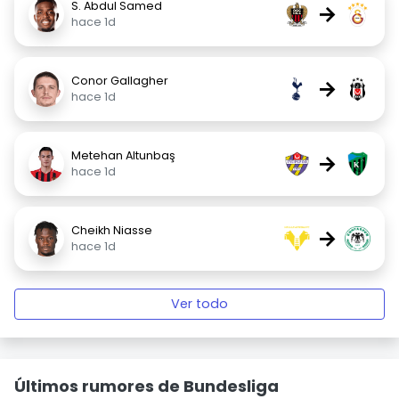
S. Abdul Samed
→
hace 1d
Conor Gallagher
→
hace 1d
Metehan Altunbaş
→
hace 1d
Cheikh Niasse
→
hace 1d
Ver todo
Últimos rumores de Bundesliga