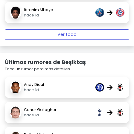
Ibrahim Mbaye
→
hace 1d
Ver todo
Últimos rumores de Beşiktaş
Toca un rumor para más detalles.
Andy Diouf
→
hace 1d
Conor Gallagher
→
hace 1d