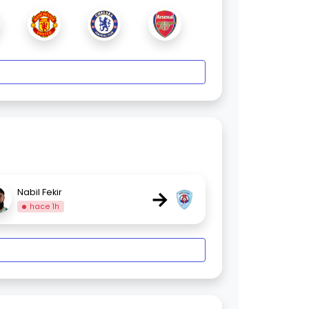
→
Nabil Fekir
hace 1h