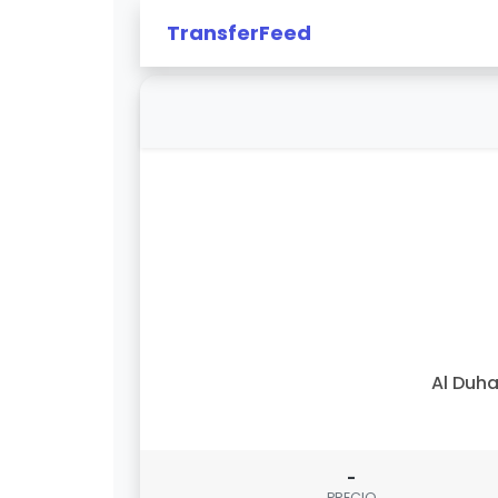
TransferFeed
Al Duha
-
PRECIO