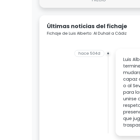
Últimas noticias del fichaje
Fichaje de Luis Alberto: Al Duhail a Cádiz
hace 504d
Luis Al
termine
mudarse
capaz d
o al Se
para lo
unirse 
respeto
presen
que jug
traspa