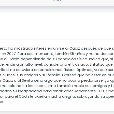
berto ha mostrado interés en unirse al Cádiz después de que 
 en 2027. Para ese momento, tendría 35 años y no ha descart
 al Cádiz, dependiendo de su condición física. Indicó que, s
e rendir a un alto nivel, consideraría el traslado. Enfatizó que
villa si no estuviera en condiciones físicas óptimas, ya que se
s clubes, sus amigos y su familia. Expresó que no estar en b
al Cádiz o al Sevilla sería algo que no podría perdonarse, ya 
 no solo hacia los clubes, sino también hacia sus amigos y f
ciarían su incapacidad para rendir adecuadamente. Luis Alb
ar para el Cádiz le traería mucha alegría, subrayando su ap
so.